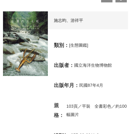
施志昀、游祥平
類別：
[生態圖鑑]
出版者：
國立海洋生物博物館
出版年月：
民國87年4月
規
103頁／平裝 全書彩色／約100
幅圖片
格：