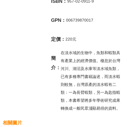
ISBN：
957-02-0911-9
GPN：
006739870017
定價：
220元
在淡水域的生物中，魚類和蝦類具
簡
有產業上的經濟價值。棲息於台灣
介：
河川、湖沼及水庫等淡水域魚類，
已有多種專門書籍論述，而淡水蝦
則較無，台灣原產的淡水蝦有二
類：一為長臂蝦類，另一為匙指蝦
類，本書希望將多年學術研究成果
轉換成一般民眾淺顯易得的資料。
相關圖片