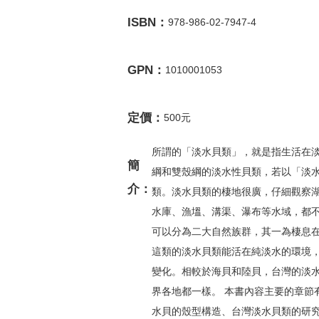
ISBN：
978-986-02-7947-4
GPN：
1010001053
定價：
500元
所謂的「淡水貝類」，就是指生活在
簡
綱和雙殼綱的淡水性貝類，若以「淡
介：
類。淡水貝類的棲地很廣，仔細觀察
水庫、漁塭、溝渠、瀑布等水域，都不
可以分為二大自然族群，其一為棲息
這類的淡水貝類能活在純淡水的環境
變化。相較於海貝和陸貝，台灣的淡
界各地都一樣。 本書內容主要的章節
水貝的殼型構造、台灣淡水貝類的研