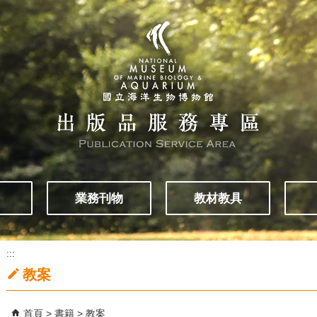
業務刊物
教材教具
:::
教案
首頁
書籍
教案