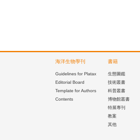
海洋生物學刊
書籍
Guidelines for Platax
生態圖鑑
Editorial Board
技術叢書
Template for Authors
科普叢書
Contents
博物館叢書
特展專刊
教案
其他