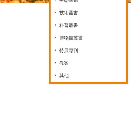
生態圖鑑
技術叢書
科普叢書
博物館叢書
特展專刊
教案
其他