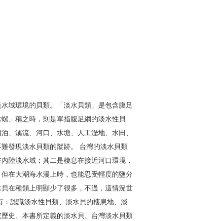
淡水域環境的貝類。「淡水貝類」是包含腹足
水螺」稱之時，則是單指腹足綱的淡水性貝
湖泊、溪流、河口、水塘、人工溼地、水田、
難發現淡水貝類的蹤跡。 台灣的淡水貝類
在內陸淡水域；其二是棲息在接近河口環境，
，但在大潮海水漫上時，也能忍受輕度的鹽分
水貝在種類上明顯少了很多，不過，這情況世
有：認識淡水性貝類、淡水貝的棲息地、淡
究歷史、本書所定義的淡水貝、台灣淡水貝類