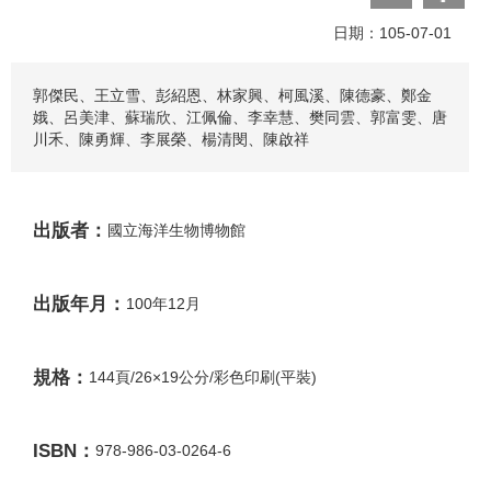
日期：105-07-01
郭傑民、王立雪、彭紹恩、林家興、柯風溪、陳德豪、鄭金
娥、呂美津、蘇瑞欣、江佩倫、李幸慧、樊同雲、郭富雯、唐
川禾、陳勇輝、李展榮、楊清閔、陳啟祥
出版者：
國立海洋生物博物館
出版年月：
100年12月
規格：
144頁/26×19公分/彩色印刷(平裝)
ISBN：
978-986-03-0264-6