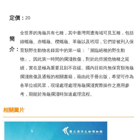
定價：
20
全世界的海龜共有七種，其中臺灣周遭海域可見五種，包括
簡
綠蠵龜、赤蠵龜、欖蠵龜、革龜以及玳瑁，它們皆被列入保
介：
育類野生動物名錄當中的第一級：「瀕臨絕種的野生動
物」。因此第一時間的擱淺救傷，對於此些瀕危物種之延
續，實在是極為重要且刻不容緩。國內目前尚無保育類海龜
擱淺救傷及通報的相關書籍，藉由此手冊出版，希望可作為
各單位或民眾，現場處理處理海龜擱淺實際操作之應用參
考，期能於海龜擱淺時加速處理流程。
相關圖片