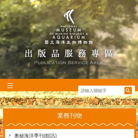
跳到主要內容區塊
:::
業務刊物
奧秘海洋季刊(館訊)