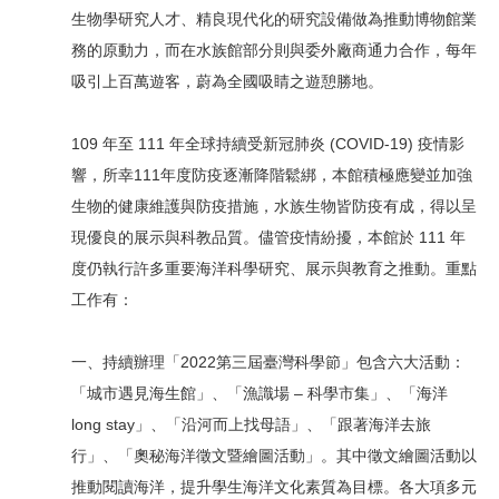
生物學研究人才、精良現代化的研究設備做為推動博物館業
務的原動力，而在水族館部分則與委外廠商通力合作，每年
吸引上百萬遊客，蔚為全國吸睛之遊憩勝地。
109 年至 111 年全球持續受新冠肺炎 (COVID-19) 疫情影
響，所幸111年度防疫逐漸降階鬆綁，本館積極應變並加強
生物的健康維護與防疫措施，水族生物皆防疫有成，得以呈
現優良的展示與科教品質。儘管疫情紛擾，本館於 111 年
度仍執行許多重要海洋科學研究、展示與教育之推動。重點
工作有：
一、持續辦理「2022第三屆臺灣科學節」包含六大活動：
「城市遇見海生館」、「漁識場 – 科學市集」、「海洋
long stay」、「沿河而上找母語」、「跟著海洋去旅
行」、「奧秘海洋徵文暨繪圖活動」。其中徵文繪圖活動以
推動閱讀海洋，提升學生海洋文化素質為目標。各大項多元