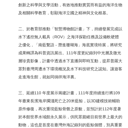
創新之科學與文學活動，有效地推動實質而有益的海洋生物
及相關科學教育，彰顯海洋立國之精神與文化根基。
二、於教育部推動「智慧博物館計畫」下，持續發展完成以
水下遙控無人載具（ROV）之海洋探勘任務及設備軟硬體
之優化，「南藍繫語 - 潛進珊瑚海」海底實境特展，將研究
成果轉譯為科普資訊展出。111年度更紀錄到中光層及微光
層珍貴影像，計畫中透過水下直播與即時互動，提昇普羅大
眾對臺灣周遭水下環境概況及水下科技研究之認知。讓遊客
走進海生館，就如同徜徉海洋裏。
三、延續110 年度展示籌建計畫，111年度持續進行將109
年臺東長濱海岸擱淺死亡之20米藍鯨，以3D建模技術輔助
原件修復，再次重現藍鯨骨骼之原貌，並預計於112年度暑
於本館世界水域館永久展示，供民眾親睹目前世界上最大的
動物，這也是首度在臺灣外海記錄到的藍鯨個體，別具重要