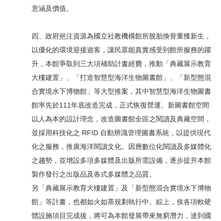
意涵及價值。
四、政府挹注資源為國立社教機構館所脫胎換骨重獲新生，
以優化的環境迎接遊客，讓民眾能真實感受到館所服務的躍
升，本館爭取到三大項補助計畫經費，推動「典藏展示教育
大樓建置」、「打造智慧型海洋生物圖書館」、「新型態混
合實境水下博物館」等大型推案，其中智慧型海洋生物圖書
館率先於111年底改造完成，正式恢復營運。新圖書館空間
以人為本的設計理念，改造圖書館全區之閱讀及典藏空間，
並採用科技化之 RFID 自動辨識管理圖書系統，以提供現代
化之服務，推廣海洋閱讀文化。因應數位化閱讀及多媒體化
之趨勢，並增設多項多媒體及出版所需設備，逐步提升本館
製作發行之出版品及各式多媒體之品質。
另「典藏展示教育大樓建置」及「新型態混合實境水下博物
館」等計畫，也都如火如荼規劃執行中。綜上，俟各項軟硬
體設施項目完成後，將可為本館發展帶來無窮潛力，達到國