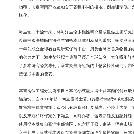
物種，而臺灣南部地區融合了各種不同的棲地，例如珊瑚礁、
樣化。
海生館二十餘年來，將海洋生物多樣性研究當成重點主題研究
將南中國海地區的海洋生物標本典藏列為發展重點，多次派員
十年前成立全球石首魚研究保育平台，肩負全球石首魚物種的
的努力之下，海生館的標本典藏已經是全球知名，每年吸引許
了多本研究論文專刊，著重於臺灣魚類的生物多樣性研究，內
接促成本書的發表。
本書兩位主編分別為來自日本的小枝圭太博士及本館的何宣慶
滿熱忱。自2010年起，何宣慶博士著力於臺灣南部海域魚類
雜魚堆中尋寶採集，迄今已有許多發現及發表。小枝圭太博士於
以及東港和蚵仔寮的下雜魚，同時亦著手發表新種及新記錄種
使用標本採集自臺灣南部地區，包含蚵仔寮，東港，恆春市場
之最北界，這些樣本現保存於臺灣國立海洋生物博物館、日本