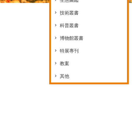
生態圖鑑
技術叢書
科普叢書
博物館叢書
特展專刊
教案
其他