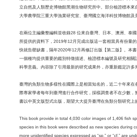
立自然及人類歷史博物館黑潮生物研究所中。部分檢證標本來
大學農學院三重大學漁業研究室、臺灣國立海洋科技博物館及
在兩位主編彙整編輯並收錄28 位來自臺灣、日本、澳洲、泰
所提供的資料下，2019年12月完成出版這一套相當具有份量
快就告罄缺書，隔年2020年12月再修訂出版【第二版】。本書分
一個種均提供重要的鑑別特徵描述、檢證標本編號及研究相關註解
科學意義。內容除了引用最新的研究成果外，亦重新鑑定許多
臺灣的魚類生物多樣性在國際上是相當知名的，近二十年來在
際專家學者每年到臺灣進行合作研究，採樣調查者不在少數，
書以中英文版型式出版，期望大大提升臺灣在魚類分類研究上
This book provide in total 4,030 color images of 1,406 fish sp
species in this book were described as new species during co
more unidentified species expressed as “sp.” or “cf.” are und