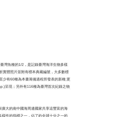
將近臺灣魚種的1/2，是記錄臺灣海洋生物多樣
解析實體照片並附有標本典藏編號，大多數標
至少有60種為本書籌備過程所發表的新種;更
sp.)呈現；另外有116種為臺灣首次紀錄之物
與廣大的南中國海周邊國家共享這豐富的海
多樣性的指標之一，佔了約全球十分之一的