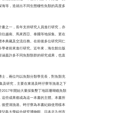
深海等，造就出不同生態棲性魚類的高度多
計畫之一，長年支持研究人員進行研究，亦
前往越南、馬來西亞、泰國等地採集。更在
標本典藏及交流任務。在前後多位研究同仁
多學者前來進行研究。近年來，海生館出版
容涵蓋許多不同魚類類群的研究成果，也直
博士，兩位均以魚類分類學見長，對魚類充
採集及研究，主要在東港及蚵仔寮等漁港之下
2017年開始大量採集墾丁地區珊瑚礁魚類
，這些成果都成為這一本書的主體。本書所
，後壁湖漁港。蚵仔寮為本書紀錄使用樣本
鹿兒島大學綜合研究博物館、日本北九州市