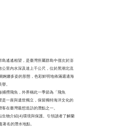
群島遙遙相望，是臺灣所屬群島中僅次於澎
數公里內水深及達上千公尺，位於黑潮北流
瑚婀娜多姿的形態，色彩鮮明地佈滿週邊海
美譽。
海捕撈飛魚，外界稱此一季節為「飛魚
裡是一座與遺世獨立，保留獨特海洋文化的
潛客在臺灣最想造訪的潛點之一。
)潛點生物介紹(4)環境與保護。引領讀者了解蘭
處著名的潛水地點。