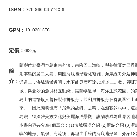
ISBN：
978-986-03-7760-6
GPN：
1010201676
定價：
600元
蘭嶼位於臺灣本島東南外海，南臨巴士海峽，與菲律賓之巴丹
簡
湖本島的第二大島，周圍海底地形變化複雜，海岸線向外延伸
介：
通道上，海域清澈透明，水下能見度可達50米以上。軟、硬珊
域，與曼妙的魚群相互點綴，讓蘭嶼贏得「海洋生態花園」的
島上的達悟族人善長製作拼板舟，並利用拼板舟在春夏季節出
季」，因此蘭嶼也有「飛魚的故鄉」之稱，在潛客的眼中，這
島嶼，特殊雅美族文化與美麗海洋景觀，讓蘭嶼成為世界各地
本書內容共分為4個章節：(1)海域環境介紹 (2)潛點介紹 (3
嶼的地形、氣候、海流後，再經由手繪的海底地形圖，介紹18