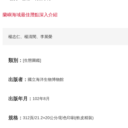
蘭嶼海域最佳潛點深入介紹
楊志仁、楊清閔、李展榮
類別：
[生態圖鑑]
出版者：
國立海洋生物博物館
出版年月：
102年8月
規格：
312頁/21.2×20公分/彩色印刷(軟皮精裝)