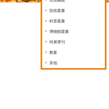
生態圖鑑
技術叢書
科普叢書
博物館叢書
特展專刊
教案
其他