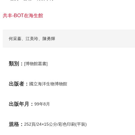
共丰-BOT在海生館
何采蓁、江美玲、陳勇輝
類別：
[博物館叢書]
出版者：
國立海洋生物博物館
出版年月：
99年8月
規格：
252頁/24×15公分/彩色印刷(平裝)