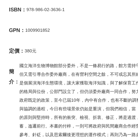
ISBN：
978-986-02-3636-1
GPN：
1009901852
定價：
380元
國立海洋生物博物館部分委外，不是一條易行的路，館方需持
簡
但又需引導合作委外廠商，在有營利空間之餘，不可或忘其所
介：
是個展演海洋生態環境，讓大家獲取海洋知識，與了解保育工
的格局與位份，公部門設立了，但仍須委外廠商一同合作，努
政府既定的政策，至今已屆10年，內中有合作，也有不斷的調
與協調的過程，今日有些場景依仍如是重演，但我們相信，當
的原則與堅持時，所有的衝突、檢視、折衷、修正，將是過渡
蓄，迤邐前行。本書的付梓，一則可將政府與民間廠商合作經
參考、針砭，以及思索爾後更理想的運作模式；再則乃為一路