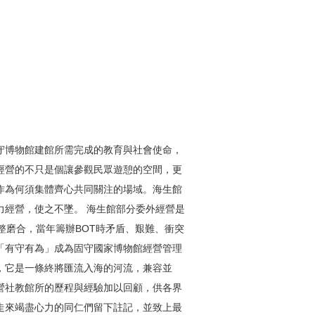
守博物館建館所需完成的教育與社會使命，
經營的不只是個讓參觀民眾遊憩的空間，更
作為何須集體齊心共同關注的場域。海生館
力經營，使之不墜。 海生館部分委外經營是
整磨合，當年籌辦BOT時矛盾、艱難、衝突
「有守有為」成為固守國家博物館經營管理
，它是一條終將匯流入海的河流，兼容並
營社教館所的歷程與經驗加以回顧，供各界
走來竭盡心力的同仁們留下註記，並致上最