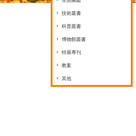
生態圖鑑
技術叢書
科普叢書
博物館叢書
特展專刊
教案
其他