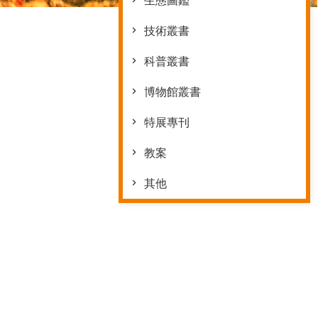
生態圖鑑
技術叢書
科普叢書
博物館叢書
特展專刊
教案
其他