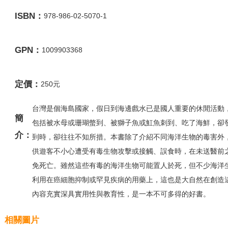
ISBN：
978-986-02-5070-1
GPN：
1009903368
定價：
250元
台灣是個海島國家，假日到海邊戲水已是國人重要的休閒活動
簡
包括被水母或珊瑚螫到、被獅子魚或魟魚刺到、吃了海鮮，卻
介：
到時，卻往往不知所措。本書除了介紹不同海洋生物的毒害外
供遊客不小心遭受有毒生物攻擊或接觸、誤食時，在未送醫前
免死亡。雖然這些有毒的海洋生物可能置人於死，但不少海洋
利用在癌細胞抑制或罕見疾病的用藥上，這也是大自然在創造
內容充實深具實用性與教育性，是一本不可多得的好書。
相關圖片