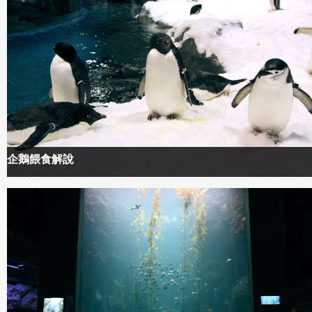
企鵝餵食解說