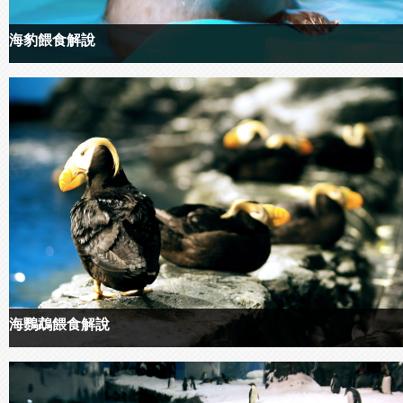
海豹餵食解說
海鸚鵡餵食解說