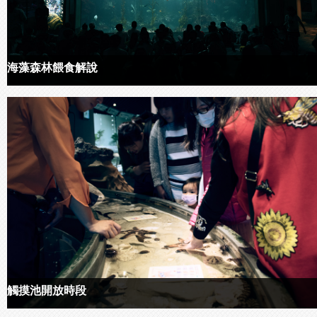
海藻森林餵食解說
觸摸池開放時段