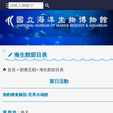
跳到主要內容區塊
:::
海生館節目表
首頁
館務互動
海生館節目表
當日活動
海豹餵食解說-世界水域館
週 期 性：
每天