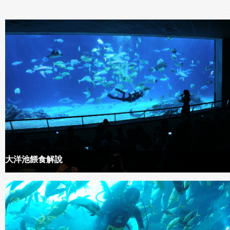
大洋池餵食解說