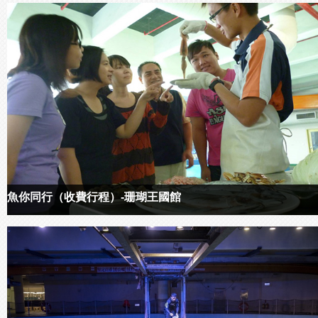
魚你同行（收費行程）-珊瑚王國館