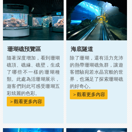
珊瑚礁預覽區
海底隧道
隨著深度增加，看到珊瑚
除了珊瑚，還有活力充沛
礁頂、礁緣、礁壁，生成
的熱帶珊瑚礁魚群，讓遊
了哪些不一樣的珊瑚種
客體驗宛若水晶宮般的世
類。此處為活珊瑚展示，
界，也滿足了探索珊瑚礁
遊客們到此可感受珊瑚五
的好奇心。
彩炫麗的色彩。
＞觀看更多內容
＞觀看更多內容