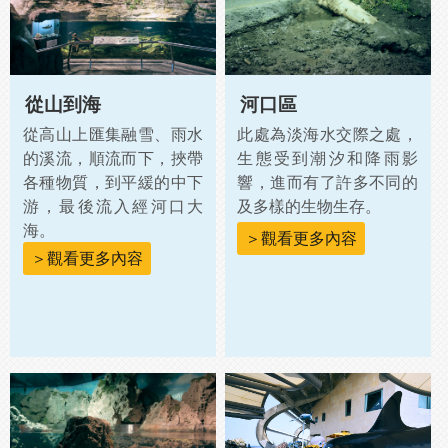
從山到海
河口區
從高山上匯集融雪、雨水
此處為淡海水交際之處，
的溪流，順流而下，挾帶
生態受到潮汐和降雨影
各種物質，到平緩的中下
響，進而有了許多不同的
游，最後流入經河口大
及多樣的生物生存。
海。
＞觀看更多內容
＞觀看更多內容