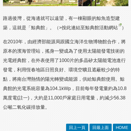
路過後灣，從海邊就可以遠望，有一棟顯眼的鯨魚造型建
築，這就是「鯨典館」。（
>按此連結至鯨典館活動網站
）
在2010年，由經濟部能源局跟國立海洋生物博物館合作，將
原本的濱海管理站，搖身一變成為了使用太陽能發電技術的
光電經典館，在外表使用了1000片的多晶矽太陽能電池進行
發電，利用恆春地區日照良好、環境空曠且遮蔽較少的特
點，將南台灣熱情的陽光轉變成能源，供給鯨典館使用。鯨
典館的光電系統容量為104.1kWp，目前每年發電量約為10.8
萬度電(註一)，大約是11,000戶家庭日用電量，約減少56.38
公噸二氧化碳排放量。
回上一頁
回最上面
HOME