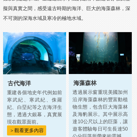
擬與真實之間，感受遠古時期的海洋、巨大的海藻森林，深
不可測的深海水域及寒冷的極地水域。
海藻森林
古代海洋
透過展示窗重現美國加州
重建各個地史年代例如前
沿岸海藻森林的豐富動植
寒武紀、寒武紀、侏羅
物生態，包含巨大海藻林
紀、白堊紀等之古海洋生
及海豹展示。其中展示高
態，透過大銀幕，真實展
達10公尺以上的巨藻，讓
現在觀眾面前。
遊客體驗每日可生長達50
＞觀看更多內容
公分巨藻所帶來的震撼。