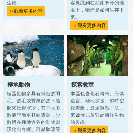
生物。
客見識到在如此寒冷的環
境下，牠們是如何生存下
＞觀看更多內容
來。
＞觀看更多內容
極地動物
探索教室
極區動物多具有緻密的羽
本區包含化石傳奇、海藻
毛、皮毛或豐厚的皮下脂
迷宮、極地探險、超時空
肪來抵禦寒冷，其中大多
探查艇，透過遊戲手法，
數隨季節更替而遷徙，少
來啟發兒童對於海洋生物
數留在極地過冬的動物則
的興趣。
演化出冬眠、群聚取暖等
＞觀看更多內容