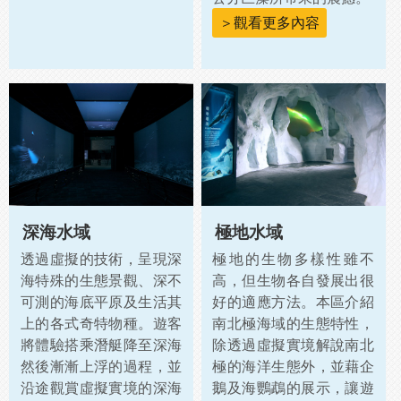
＞觀看更多內容
深海水域
極地水域
透過虛擬的技術，呈現深
極地的生物多樣性雖不
海特殊的生態景觀、深不
高，但生物各自發展出很
可測的海底平原及生活其
好的適應方法。本區介紹
上的各式奇特物種。遊客
南北極海域的生態特性，
將體驗搭乘潛艇降至深海
除透過虛擬實境解說南北
然後漸漸上浮的過程，並
極的海洋生態外，並藉企
沿途觀賞虛擬實境的深海
鵝及海鸚鵡的展示，讓遊