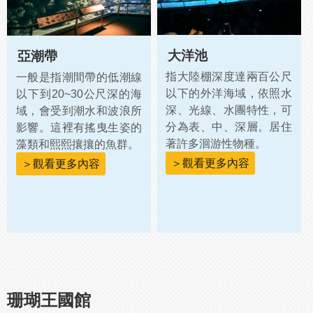
大洋池
亞潮帶
指大陸棚深度達兩百公尺
一般是指潮間帶的低潮線
以下的外洋海域，依照水
以下到20~30公尺深的海
深、光線、水團特性，可
域，會受到潮水和波浪所
分為表、中、深層。居住
影響。這裡有搖曳生姿的
著許多洄游性物種。
藻類和熙熙攘攘的魚群。
＞觀看更多內容
＞觀看更多內容
珊瑚王國館