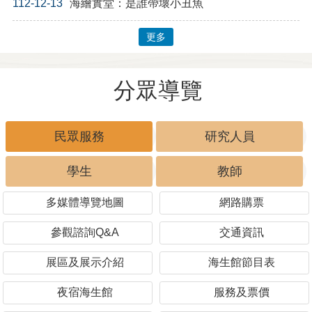
112-12-13
海繪實堂：是誰帶壞小丑魚
更多
分眾導覽
民眾服務
研究人員
學生
教師
多媒體導覽地圖
網路購票
參觀諮詢Q&A
交通資訊
展區及展示介紹
海生館節目表
夜宿海生館
服務及票價