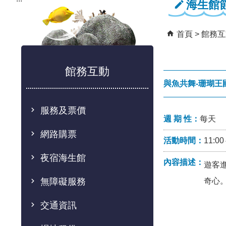
海生館
首頁
館務互
館務互動
與魚共舞-珊瑚王
服務及票價
週 期 性：
每天
網路購票
活動時間：
11:0
夜宿海生館
內容描述：
遊客
奇心
無障礙服務
交通資訊