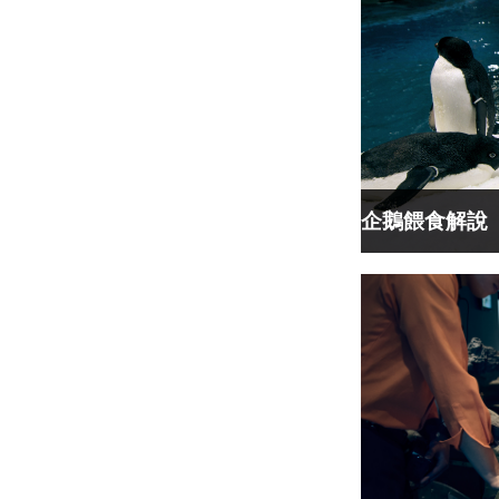
企鵝餵食解說