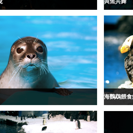
與魚共舞
說
海鸚鵡餵食