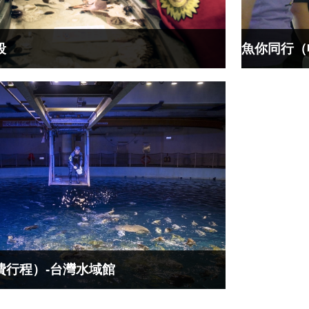
魚你同行（
段
費行程）-台灣水域館