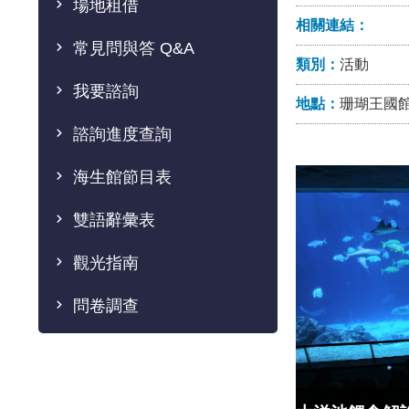
場地租借
相關連結：
常見問與答 Q&A
類別：
活動
我要諮詢
地點：
珊瑚王國
諮詢進度查詢
海生館節目表
雙語辭彙表
觀光指南
問卷調查