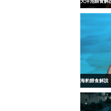
大洋池餵食解
海豹餵食解說