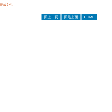
體開啟文件。
回上一頁
回最上面
HOME