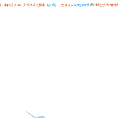
利，本館提供ODF文件格式之檔案（
說明
），您可以
安裝免費軟體
或以您慣用的軟