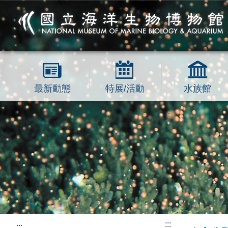
跳到主要內容區塊
最新動態
特展/活動
水族館
:::
:::