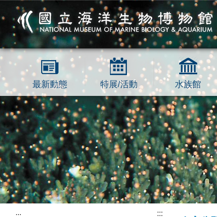
跳到主要內容區塊
最新動態
特展/活動
水族館
:::
:::