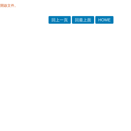
體開啟文件。
回上一頁
回最上面
HOME