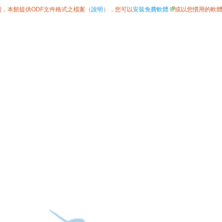
利，本館提供ODF文件格式之檔案（
說明
），您可以
安裝免費軟體
或以您慣用的軟