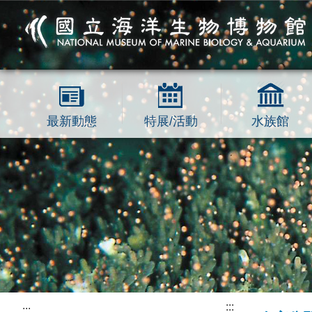
跳到主要內容區塊
最新動態
特展/活動
水族館
:::
:::