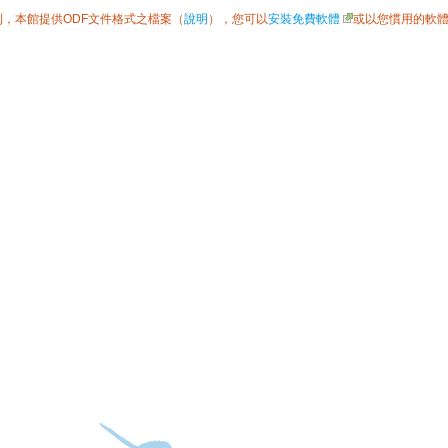
利，本館提供ODF文件格式之檔案（
說明
），您可以
安裝免費軟體
或以您慣用的軟