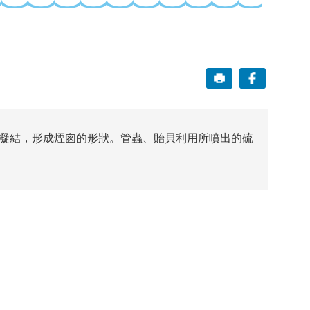
凝結，形成煙囪的形狀。管蟲、貽貝利用所噴出的硫