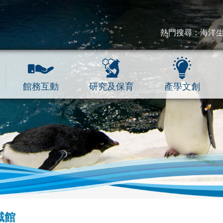
熱門搜尋：
海洋
館務互動
研究及保育
產學文創
域館