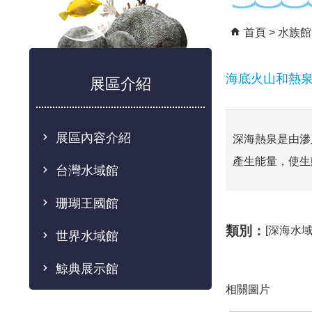
首頁
水族館
海底火山和熱
展區介紹
展區內容介紹
深海熱泉是由滲
產生能量，使生
台灣水域館
珊瑚王國館
類別：
[深海水域
世界水域館
鯨典展示館
相關圖片