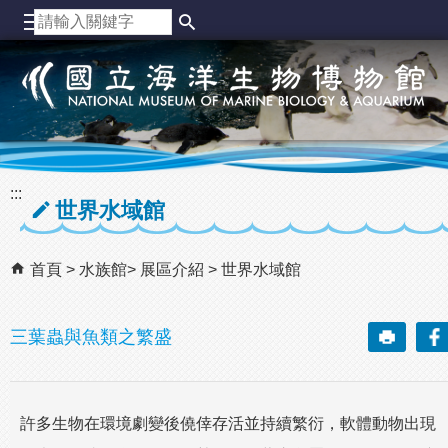
跳到主要內容區塊
:::
世界水域館
首頁
水族館
展區介紹
世界水域館
三葉蟲與魚類之繁盛
許多生物在環境劇變後僥倖存活並持續繁衍，軟體動物出現