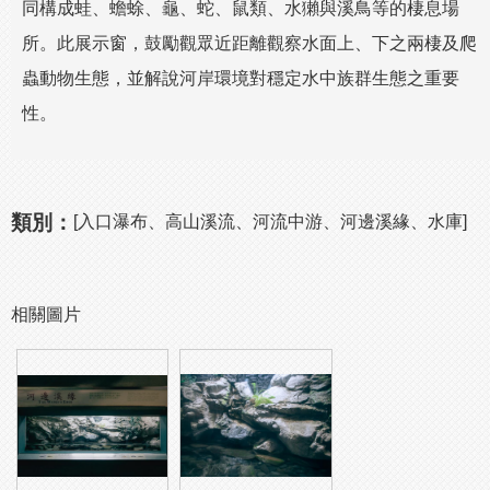
同構成蛙、蟾蜍、龜、蛇、鼠類、水獺與溪鳥等的棲息場
所。此展示窗，鼓勵觀眾近距離觀察水面上、下之兩棲及爬
蟲動物生態，並解說河岸環境對穩定水中族群生態之重要
性。
類別：
[入口瀑布、高山溪流、河流中游、河邊溪緣、水庫]
相關圖片