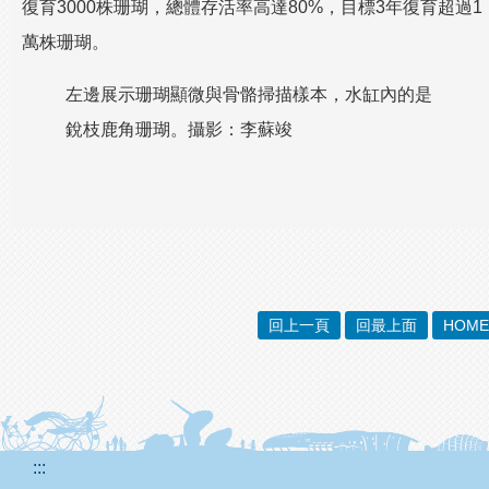
復育3000株珊瑚，總體存活率高達80%，目標3年復育超過1
萬株珊瑚。
左邊展示珊瑚顯微與骨骼掃描樣本，水缸內的是
銳枝鹿角珊瑚。攝影：李蘇竣
回上一頁
回最上面
HOME
:::