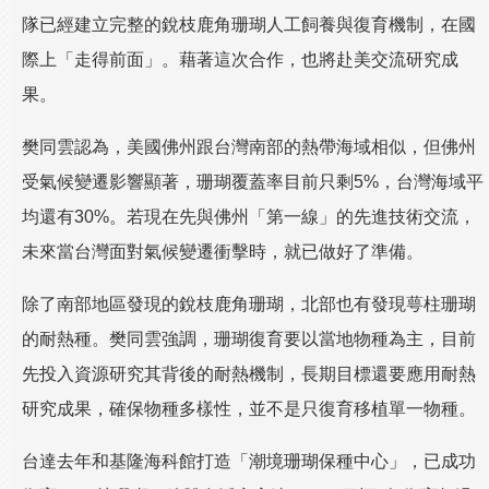
隊已經建立完整的銳枝鹿角珊瑚人工飼養與復育機制，在國
際上「走得前面」。藉著這次合作，也將赴美交流研究成
果。
樊同雲認為，美國佛州跟台灣南部的熱帶海域相似，但佛州
受氣候變遷影響顯著，珊瑚覆蓋率目前只剩5%，台灣海域平
均還有30%。若現在先與佛州「第一線」的先進技術交流，
未來當台灣面對氣候變遷衝擊時，就已做好了準備。
除了南部地區發現的銳枝鹿角珊瑚，北部也有發現萼柱珊瑚
的耐熱種。樊同雲強調，珊瑚復育要以當地物種為主，目前
先投入資源研究其背後的耐熱機制，長期目標還要應用耐熱
研究成果，確保物種多樣性，並不是只復育移植單一物種。
台達去年和基隆海科館打造「潮境珊瑚保種中心」，已成功