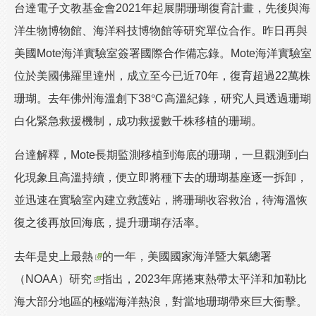
台達電子文教基金會2021年起展開珊瑚復育計畫，先後與海
洋生物博物館、海洋科技博物館等研究單位合作。昨日再與
美國Mote海洋實驗室簽署國際合作備忘錄。Mote海洋實驗室
位於美國佛羅里達州，成立至今已近70年，復育超過22萬株
珊瑚。去年佛州海溫創下38℃高溫紀錄，研究人員透過珊瑚
白化緊急救援機制，成功救援數千株移植的珊瑚。
台達解釋，Mote長期監測移植到海底的珊瑚，一旦觀測到白
化現象且高溫持續，便立即將種下去的珊瑚基座逐一拆卸，
並迅速在實驗室內建立救護站，將珊瑚收容救治，待海溫恢
復之後再放回海底，提升珊瑚存活率。
去年是
史上最熱
的一年，美國國家海洋暨大氣總署
（NOAA）
研究
指出，2023年席捲東熱帶太平洋和加勒比
海大部分地區的極端海洋熱浪，對當地珊瑚帶來巨大衝擊。