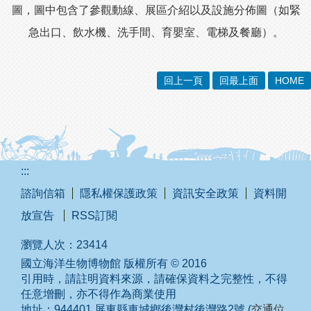
圖，圖中包含了參觀動線、展區介紹以及設施分佈圖（如緊
急出口、飲水機、洗手間、育嬰室、電梯及餐廳）。
回上一頁
回最上面
HOME
:::
諮詢信箱
隱私權保護政策
資訊安全政策
資料開
放宣告
RSS訂閱
瀏覽人次：
23414
國立海洋生物博物館 版權所有 © 2016
引用時，請註明資料來源，請確保資料之完整性，不得
任意增刪，亦不得作為商業使用
地址：944401 屏東縣車城鄉後灣村後灣路2號 (
交通位