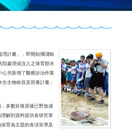
處理計畫」，即開始擱淺鯨
法院處理或沒入之保育類水
中心另新增了醫療診治作業
水生生物收容及照養計畫」
，多數於復原後已野放成
病理解剖資料提供各研究單
物保育為主題的各項宣導及