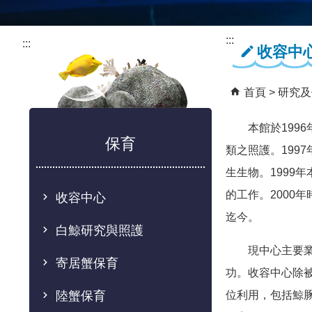
:::
:::
收容中
首頁
研究及
本館於1996
保育
類之照護。199
生生物。1999
的工作。2000
收容中心
迄今。
白鯨研究與照護
現中心主要業務
寄居蟹保育
功。收容中心除
陸蟹保育
位利用，包括鯨