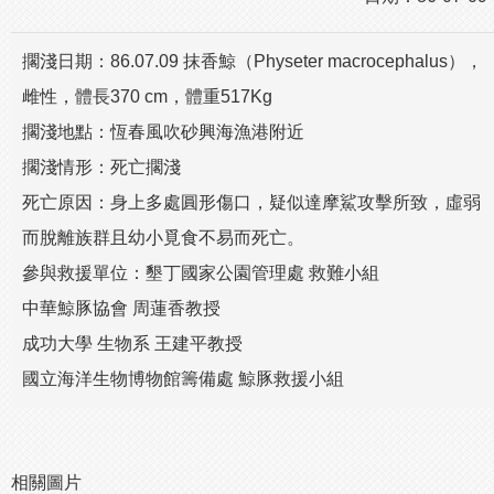
擱淺日期：86.07.09 抹香鯨（Physeter macrocephalus），
雌性，體長370 cm，體重517Kg
擱淺地點：恆春風吹砂興海漁港附近
擱淺情形：死亡擱淺
死亡原因：身上多處圓形傷口，疑似達摩鯊攻擊所致，虛弱
而脫離族群且幼小覓食不易而死亡。
參與救援單位：墾丁國家公園管理處 救難小組
中華鯨豚協會 周蓮香教授
成功大學 生物系 王建平教授
國立海洋生物博物館籌備處 鯨豚救援小組
相關圖片