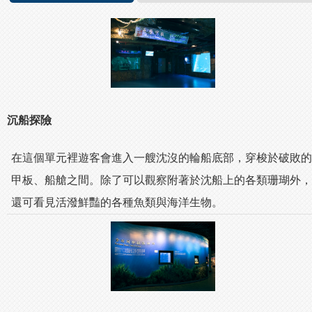
沉船探險
在這個單元裡遊客會進入一艘沈沒的輪船底部，穿梭於破敗的
甲板、船艙之間。除了可以觀察附著於沈船上的各類珊瑚外，
還可看見活潑鮮豔的各種魚類與海洋生物。