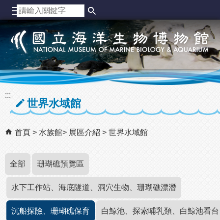
跳到主要內容區塊
:::
世界水域館
首頁
水族館
展區介紹
世界水域館
全部
珊瑚礁預覽區
水下工作站、海底隧道、洞穴生物、珊瑚礁漂潛
沉船探險、珊瑚礁保育
白鯨池、探索哺乳類、白鯨池看台