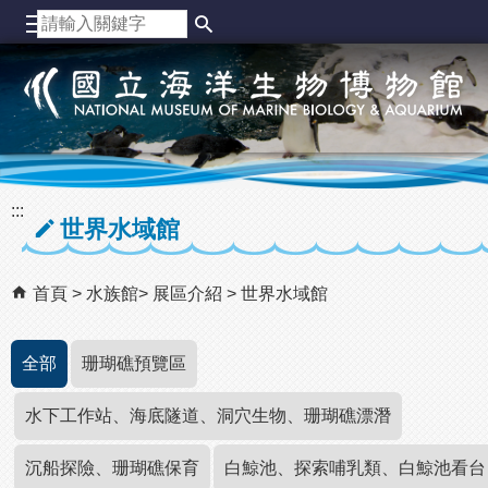
跳到主要內容區塊
:::
世界水域館
首頁
水族館
展區介紹
世界水域館
全部
珊瑚礁預覽區
水下工作站、海底隧道、洞穴生物、珊瑚礁漂潛
沉船探險、珊瑚礁保育
白鯨池、探索哺乳類、白鯨池看台