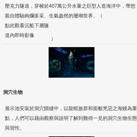
壓克力隧道，穿梭於407萬公升水量之巨型人造海洋中，帶您
親自體驗絢爛多采、生氣盎然的珊瑚世界。（
點此觀看沉船下層隧
道內即時影像
）
洞穴生物
展示池安裝於洞穴隙縫中，以龍蝦族群和面貌兇惡之海鰻為重
點，人們可以藉由觀察與說明了解到難得一見的洞穴生物生態
與習性。