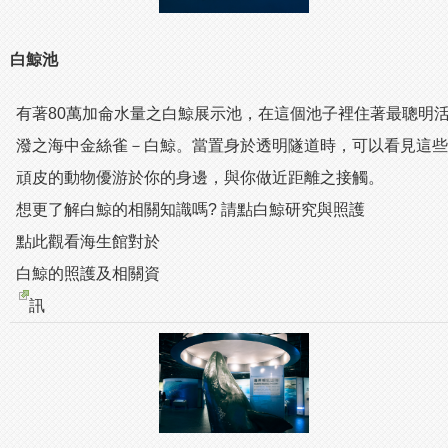
白鯨池
有著80萬加侖水量之白鯨展示池，在這個池子裡住著最聰明
潑之海中金絲雀－白鯨。當置身於透明隧道時，可以看見這些
頑皮的動物優游於你的身邊，與你做近距離之接觸。
想更了解白鯨的相關知識嗎? 請點
白鯨研究與照護
點此觀看海生館對於
白鯨的照護及相關資
訊