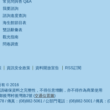
常見問與答 Q&A
我要諮詢
諮詢進度查詢
海生館節目表
雙語辭彙表
觀光指南
問卷調查
策
資訊安全政策
資料開放宣告
RSS訂閱
 © 2016
，請確保資料之完整性，不得任意增刪，亦不得作為商業使用
城鄉後灣村後灣路2號 (
交通位置圖
)
/ 傳真：(08)882-5061 / 公部門電話：(08)882-5001 / 傳真：(08