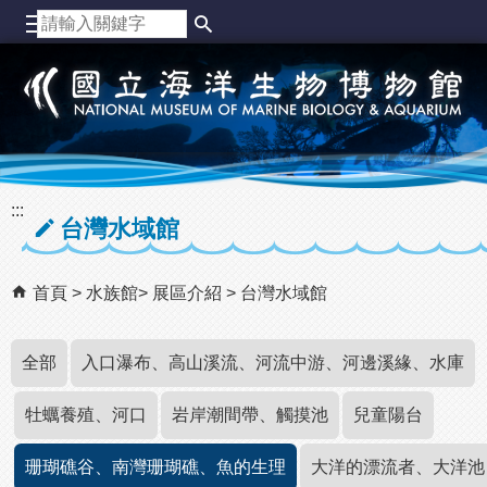
跳到主要內容區塊
:::
台灣水域館
首頁
水族館
展區介紹
台灣水域館
全部
入口瀑布、高山溪流、河流中游、河邊溪緣、水庫
牡蠣養殖、河口
岩岸潮間帶、觸摸池
兒童陽台
珊瑚礁谷、南灣珊瑚礁、魚的生理
大洋的漂流者、大洋池