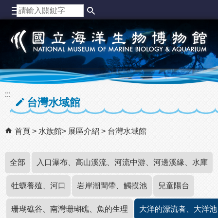
跳到主要內容區塊
:::
台灣水域館
首頁
水族館
展區介紹
台灣水域館
全部
入口瀑布、高山溪流、河流中游、河邊溪緣、水庫
牡蠣養殖、河口
岩岸潮間帶、觸摸池
兒童陽台
珊瑚礁谷、南灣珊瑚礁、魚的生理
大洋的漂流者、大洋池