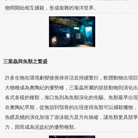
物間開始相互捕殺，形成複雜的海洋世界。
三葉蟲與魚類之繁盛
許多生物在環境劇變後僥倖存活並持續繁衍，軟體動物出現巨
大物種成為奧陶紀的優勢種，三葉蟲所屬的節肢動物則演化出
各式各樣的種類，海口魚則為魚類演化的先驅。魚類最早出現
在奧陶紀早期，從無頜到顎骨的出現使得魚類可以捕殺獵物，
魚瞟及鰭的演化加強了游泳能力及方向操縱，讓魚類更具競爭
力，因而成為泥盆紀的優勢種類。