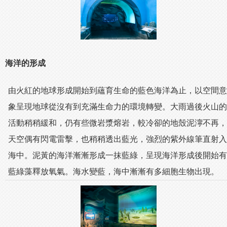
海洋的形成
由火紅的地球形成開始到蘊育生命的藍色海洋為止，以空間意
象呈現地球從沒有到充滿生命力的環境轉變。大雨過後火山的
活動稍稍緩和，仍有些微岩漿熔岩，較冷卻的地殼泥濘不再，
天空偶有閃電雷擊，也稍稍透出藍光，強烈的紫外線筆直射入
海中。泥黃的海洋漸漸形成一抹藍綠，呈現海洋形成後開始有
藍綠藻釋放氧氣。海水變藍，海中漸漸有多細胞生物出現。