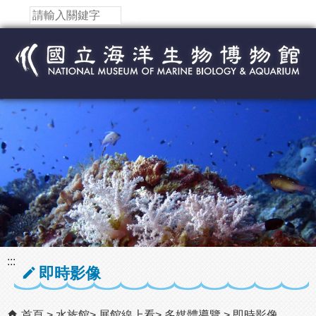
跳到主要內容區塊
:::
即時影像
首頁
水族館
展館線上看
多媒體導覽
即時影像