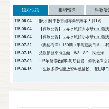
館方快訊
相關報導
科教活
115-08-04
[徵才]科學教育組專業類專案人員1名
115-08-04
【停展公告】世界水域館大水母缸缸體洩水
115-08-04
【停展公告】世界水域館小水母缸缸體洩水
115-07-22
《奧秘海洋》130期〈半島藍調日常──我..
115-07-16
父親節就來海生館！8/3－8/9「閱進海...
115-07-03
115年暑假教師與海研習營－錄取名單公
115-06-16
「生物多樣性開放資料數據松」活動即日起