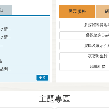
動
民眾服務
多媒體導覽地
清...
參觀諮詢Q&
清...
.
展區及展示介
夜宿海生館
告
場地租借
開...
更多
主題專區