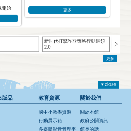
龜開始
更多
新世代打擊詐欺策略行動綱領
TWCE
2.0
機處理
音
更多
出版品
教育資源
關於我們
國中小教學資源
關於本館
行動展示箱
政府公開資訊
多媒體影音管理平
館長的話