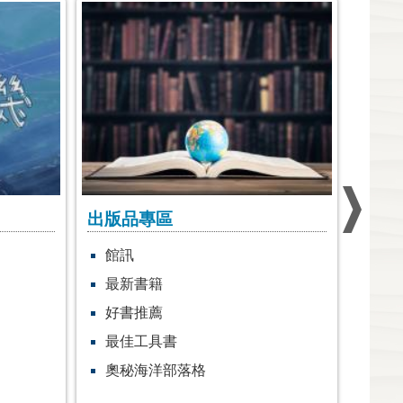
出版品專區
研究
館訊
海
最新書籍
研
好書推薦
寄
最佳工具書
陸
奧秘海洋部落格
收
白