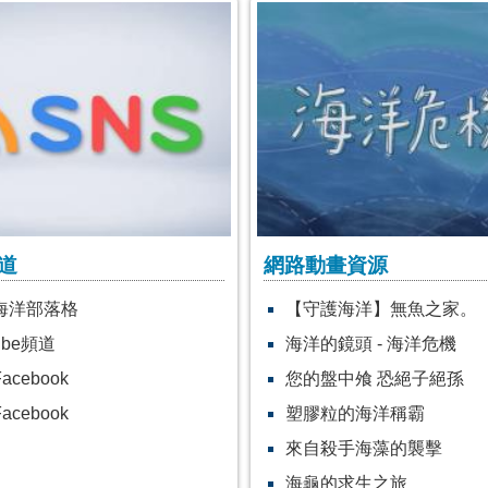
道
網路動畫資源
海洋部落格
【守護海洋】無魚之家。
ube頻道
海洋的鏡頭 - 海洋危機
acebook
您的盤中飧 恐絕子絕孫
acebook
塑膠粒的海洋稱霸
來自殺手海藻的襲擊
海龜的求生之旅