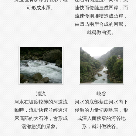
可形成水潭。
速快而侵蝕造成凹岸，而
流速慢則堆積造成凸岸，
由凹凸兩岸合成的河彎，
就稱做曲流。
湍流
峽谷
河水在坡度較陟的河道流
河水的底部藉由河水向下
動時，流動快速並經過河
侵蝕的力量切割地表，形
床底部的大石時，會形成
成深入而狹窄的河谷地
湍瀨急流的景象。
形，就叫做狹谷。