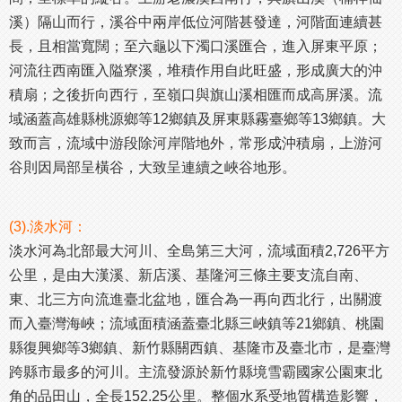
溪）隔山而行，溪谷中兩岸低位河階甚發達，河階面連續甚
長，且相當寬闊；至六龜以下濁口溪匯合，進入屏東平原；
河流往西南匯入隘寮溪，堆積作用自此旺盛，形成廣大的沖
積扇；之後折向西行，至嶺口與旗山溪相匯而成高屏溪。流
域涵蓋高雄縣桃源鄉等12鄉鎮及屏東縣霧臺鄉等13鄉鎮。大
致而言，流域中游段除河岸階地外，常形成沖積扇，上游河
谷則因局部呈橫谷，大致呈連續之峽谷地形。
(3).淡水河：
淡水河為北部最大河川、全島第三大河，流域面積2,726平方
公里，是由大漢溪、新店溪、基隆河三條主要支流自南、
東、北三方向流進臺北盆地，匯合為一再向西北行，出關渡
而入臺灣海峽；流域面積涵蓋臺北縣三峽鎮等21鄉鎮、桃園
縣復興鄉等3鄉鎮、新竹縣關西鎮、基隆市及臺北市，是臺灣
跨縣市最多的河川。主流發源於新竹縣境雪霸國家公園東北
角的品田山，全長152.25公里。整個水系受地質構造影響，