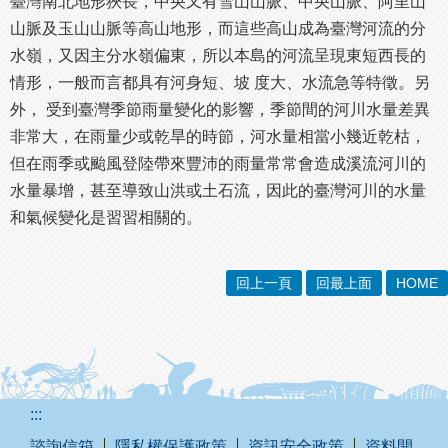
臺灣南北地形狹長，中央又有雪山山脈、中央山脈、阿里山
山脈及玉山山脈等高山地形，而這些高山成為臺灣河流的分
水嶺，又因主分水嶺偏東，所以本島的河流呈現東短西長的
情形，一般而言都具有河身短、坡 度大、水流急等特徵。另
外， 受到臺灣季節雨量變化的影響，季節間的河川水量差異
非常大，在雨量少或乾旱的時節，河水量相當小幾近乾枯，
但在雨季或颱風登陸帶來豐沛的雨量常常會造成溪流河川的
水量暴增，甚至導致山洪或土石流，因此的臺灣河川的水量
和氣候變化是習習相關的。
回上一頁
回最上面
HOME
:::
諮詢信箱
隱私權保護政策
資訊安全政策
資料開