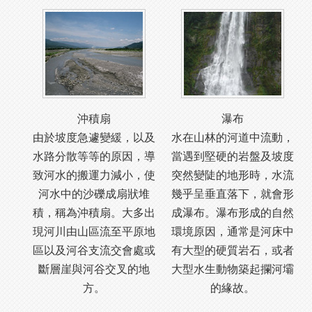
沖積扇
瀑布
由於坡度急遽變緩，以及
水在山林的河道中流動，
水路分散等等的原因，導
當遇到堅硬的岩盤及坡度
致河水的搬運力減小，使
突然變陡的地形時，水流
河水中的沙礫成扇狀堆
幾乎呈垂直落下，就會形
積，稱為沖積扇。大多出
成瀑布。瀑布形成的自然
現河川由山區流至平原地
環境原因，通常是河床中
區以及河谷支流交會處或
有大型的硬質岩石，或者
斷層崖與河谷交叉的地
大型水生動物築起攔河壩
方。
的緣故。