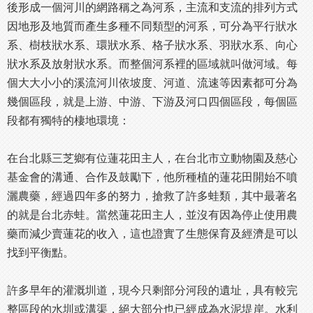
後形成一個河川的網路稱之為河系，主流和支流的排列方式
因地形及地質而產生多種不同類型的河系，可分為平行狀水
系、樹枝狀水系、環狀水系、格子狀水系、羽狀水系、向心
狀水系及放射狀水系。而整個河系裡的區域就叫做河域。每
個大大小小的溪流河川依坡度、河道、流速等因素都可分為
幾個區段，就是上游、中游、下游及河口四個區段，每個區
段都有獨特的棲地環境：
在台北縣三芝鄉有位蓮花田主人，在台北市立動物園及慈心
基金會的溝通、合作及鼓勵下，他所種植的蓮花田開始不噴
灑農藥，經過四年多的努力，搶救了許多蛙類，其中最著名
的就是台北赤蛙。當然蓮花田主人，並沒有因為停止使用農
藥而減少賣蓮花的收入，這也證實了生態保育及經濟是可以
找到平衡點。
許多早年的灌溉圳道，現今只剩部分河段的遺址，具有較完
整區段的水圳或溝渠，絕大部分也已經成為水泥堤岸。水利