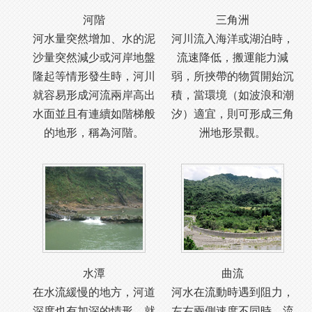
河階
三角洲
河水量突然增加、水的泥
河川流入海洋或湖泊時，
沙量突然減少或河岸地盤
流速降低，搬運能力減
隆起等情形發生時，河川
弱，所挾帶的物質開始沉
就容易形成河流兩岸高出
積，當環境（如波浪和潮
水面並且有連續如階梯般
汐）適宜，則可形成三角
的地形，稱為河階。
洲地形景觀。
水潭
曲流
在水流緩慢的地方，河道
河水在流動時遇到阻力，
深度也有加深的情形，就
左右兩側速度不同時，流