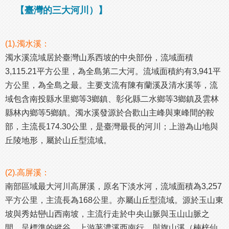
【臺灣的三大河川）】
(1).濁水溪：
濁水溪流域居於臺灣山系西坡的中央部份，流域面積
3,115.21平方公里，為全島第二大河。流域面積約有3,941平
方公里，為全島之最。主要支流有陳有蘭溪及清水溪等，流
域包含南投縣水里鄉等3鄉鎮、彰化縣二水鄉等3鄉鎮及雲林
縣林內鄉等5鄉鎮。濁水溪發源於合歡山主峰與東峰間的鞍
部，主流長174.30公里，是臺灣最長的河川；上游為山地與
丘陵地形，屬於山丘型流域。
(2).高屏溪：
南部區域最大河川高屏溪，原名下淡水河，流域面積為3,257
平方公里，主流長為168公里。亦屬山丘型流域。源於玉山東
坡與秀姑巒山西南坡，主流行走於中央山脈與玉山山脈之
間，呈標準的縱谷。上游荖濃溪西南行，與旗山溪（楠梓仙