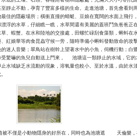
甚至靜止不動，孕育了豐富多樣的生命。走進池塘，首先會看到
物最佳的隱蔽場所；橫衝直撞的蜻蜓、豆娘在寬闊的水面上飛行
和漂浮的水草，仔細瞧一瞧，水草間還有美麗的蓋班鬥魚爸爸正
水草、蝦蟹。在水和陸地的交接處，田螺忙碌刮食藻類，蝌蚪在
蠆、紅娘華等肉食昆蟲守候一旁，隨時準備小蝌蚪發動致命的攻
晚的迷人音樂；翠鳥站在樹幹上望著水中的小魚，伺機行動；白
待受驚嚇的魚兒自動送上門來 。 池塘這一類靜止的水域，它的
靜止水域缺乏水流動的現象，溶氧量也較小。至於水溫，由於水
化。
植被不僅是小動物隱身的好所在，同時也為池塘遮
天倫樂，