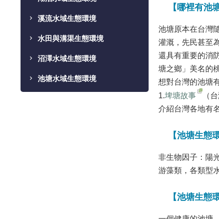
【哪裡有池
溪流水域生態環境
池塘原本在台灣
水田與溝渠生態環境
灌溉，先民甚至
還具有重要的消
沼澤水域生態環境
塘之鄉」美名的
池塘水域生態環境
想對台灣的池塘
1.
埤塘故事
（台
介紹台灣各地有
【池塘生態
非生物因子：陽
游藻類，各類型
【池塘生態
一個健康的池塘