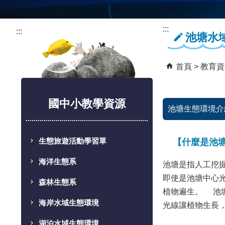
:::
:::
池塘水
首頁
教育資
國中小教學資源
池塘生態環境介
生態旅遊活動學習單
【什麼是池
海洋生態系
池塘是指人工挖
即使是池塘中心
森林生態系
植物遍生。 池
海岸水域生態環境
光線讓植物生長
湖泊水域生態環境