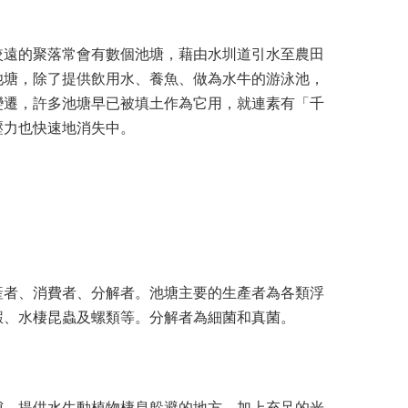
較遠的聚落常會有數個池塘，藉由水圳道引水至農田
池塘，除了提供飲用水、養魚、做為水牛的游泳池，
變遷，許多池塘早已被填土作為它用，就連素有「千
壓力也快速地消失中。
產者、消費者、分解者。池塘主要的生產者為各類浮
蝦、水棲昆蟲及螺類等。分解者為細菌和真菌。
隙，提供水生動植物棲息躲避的地方，加上充足的光