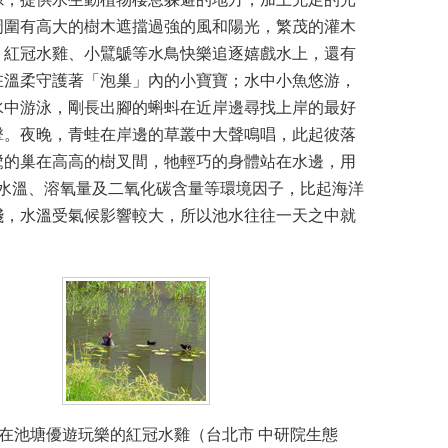
周圍有高大的樹木遮擋過強的風和陽光，繁茂的灌木
，紅冠水雞、小鷿鷈等水鳥快樂追逐嬉戲水上，還有
在溫柔守護著「泡巢」內的小寶寶；水中小魚悠游，
水中游泳，剛長出腳的蝌蚪在近岸邊尋找上岸的最好
擊。夜晚，青蛙在岸邊的草叢中大聲鳴唱，此起彼落
鷺的巢在高高的樹叉間，牠輕巧的身體站在水邊，用
水溫、溶氧量及二氧化碳含量等環境因子，比起海洋
淺，水溫受氣候影響較大，所以池水往往一天之中就
在池塘優遊玩樂的紅冠水雞（台北市 中研院生態