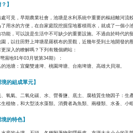
塘？】
隨處可見，早期農業社會，池塘是水利系統中重要的樞紐離河流
為了用水的方便，在自家庭院挖掘窪地蓄積雨水，就成了一個小
防功能，可以說是生活中不可缺少的重要設施。不過由於時代的
桃園，以往田野上埤塘星羅棋布的景觀，近幾年受到土地開發的
有更深入的瞭解嗎？下列有幾個網站：
灣濕地91年03月號第34期）：
名的池塘：宜蘭雙連埤、桃園埤塘、台南埤塘、高雄大貝湖。
環境的組成單元】
光、氧氣、二氧化碳、水、營養鹽、底土、腐植質生物因子：生
水生植物，和大型淡水藻類。消費者為魚類、兩棲類、水蚤、小
環境的特色】
，水底的土壤、石頭、各種附著物和隱蔽處，充滿大大小小的孔