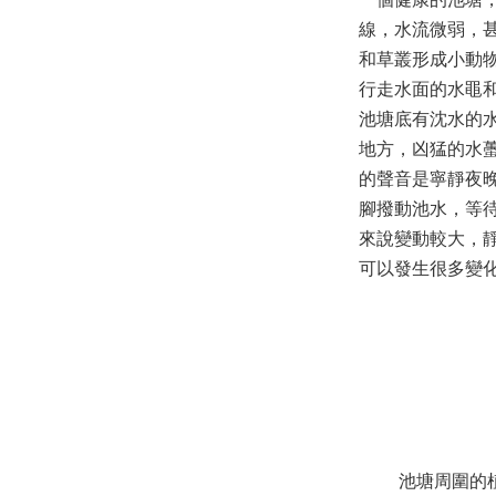
線，水流微弱，
和草叢形成小動
行走水面的水黽
池塘底有沈水的
地方，凶猛的水
的聲音是寧靜夜
腳撥動池水，等
來說變動較大，
可以發生很多變
池塘周圍的