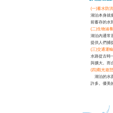
(一)蓄水防
湖泊本身就
前蓄存的水
(二)生物涵
湖泊內通常
提供人們捕
(三)交通運
水路從古時
與擴大。而
(四)觀光遊
湖泊的水面
許多。優美