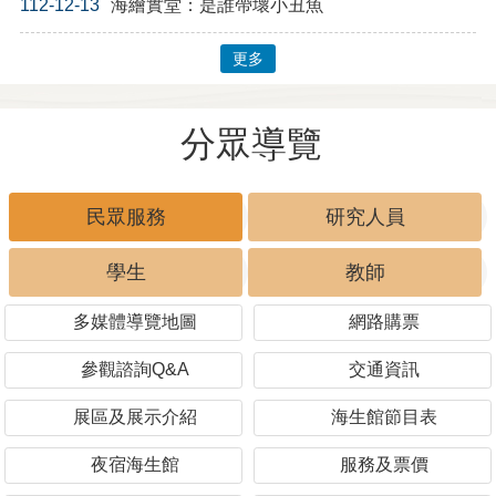
112-12-13
海繪實堂：是誰帶壞小丑魚
更多
分眾導覽
民眾服務
研究人員
學生
教師
多媒體導覽地圖
網路購票
參觀諮詢Q&A
交通資訊
展區及展示介紹
海生館節目表
夜宿海生館
服務及票價