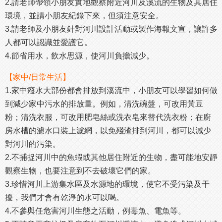
2.請老師帶領小朋友實地觀察附近河川及溪流的生物及其居住
環境，並請小朋友紀錄下來，但須注意安全。
3.請老師及小朋友針對河川設計活動或製作海報文宣，讓許多
人都可以認識並愛護它。
4.節省用水，飲水思源，使河川負擔減少。
【家中/日常生活】
1.家中癈水大部份都會排放到溪流中，小朋友可以學習如何做
到減少家中污水的排放量。例如，清洗碗盤，可改用黃豆
粉；清洗衣服，可改用肥皂絲或洗衣皂來替代洗衣粉；在廚
房水槽的濾水口裝上濾網，以免殘渣排到河川，都可以減少
對河川的污染。
2.不捕捉河川中的魚蝦或其他居住附近的生物，盡可能地安靜
觀察生物，也要注意到不去破壞它們的家。
3.珍惜河川上游集水區及水源地的環境，使它不受污染及干
擾，我們才會有乾淨的水可以喝。
4.不參與任危害河川生態之活動，例毒魚、電魚等。