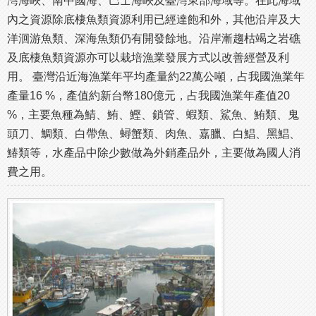
灣海峽、南中國海、巴士海峽及臺灣東部海域等。在此海域
內之資源除底棲魚類資源利用已經達飽和外，其他沿岸及大
洋洄游魚類、深海魚類仍有開發餘地。沿岸漸趨枯竭之岩礁
及底棲魚類資源亦可以栽培漁業發展方式以改善經營及利
用。 臺灣沿近海漁業年平均產量約22萬公噸，占我國漁業年
產量16 %，產值約新台幣180億元，占我國漁業年產值20
%，主要魚種為鯖、鮪、鰹、鎖管、蝦類、鯊魚、鮪類、鬼
頭刀、鯛類、白帶魚、蟳蟹類、肉魚、嘉臘、白鯧、黑鯧、
鰆類等，水產品中除少數做為外銷產品外，主要做為國人消
費之用。