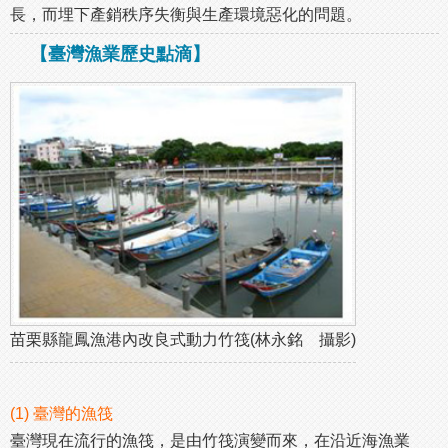
長，而埋下產銷秩序失衡與生產環境惡化的問題。
【臺灣漁業歷史點滴】
苗栗縣龍鳳漁港內改良式動力竹筏(林永銘 攝影)
(1) 臺灣的漁筏
臺灣現在流行的漁筏，是由竹筏演變而來，在沿近海漁業