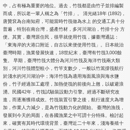
中，占有極為重要的地位。過去，竹筏都是由竹子並排編製
而成，所以老一輩人稱之為「竹排」。 清光緒18年 (1892)，
唐贊袞為台南知府，可能當時竹筏做為水上 的交通工具十分
普遍，特別在南台灣，盛產竹材，多河川湖泊，竹排十分 方
便。其實，臺灣原住民，很早就使用竹筏，據臺灣通誌：
「東海岸的大港口附近，自古以來便使用竹筏」。日本統治
臺灣時期，漁業發展快速，18世紀末，臺灣有竹筏3,000餘
隻。 早期，臺灣竹筏大體分為河川竹筏及海洋竹筏兩大類
別，河川竹筏體型較小，竹竿支數少，一般以竹篙撐筏航行
於淺水的河川湖泊中；海洋竹筏為適用海面風浪與海水鹽
份，竹子經過加工處理，加熱使筏的前後向上翹，以破避浪
湧。民國42年，竹筏試驗裝設動力引擎。經過不斷研究改
進，而逐漸獲得成效。竹筏裝置引擎之後，航行速度大為增
加，作業人力減少，是為竹筏動力化的開始。 臺灣的漁筏，
發展到今天的局面，在各國漁業之中可謂十分特殊。檢討起
來，確實有其時代環境背景，臺灣近二十年來，淺海養殖十