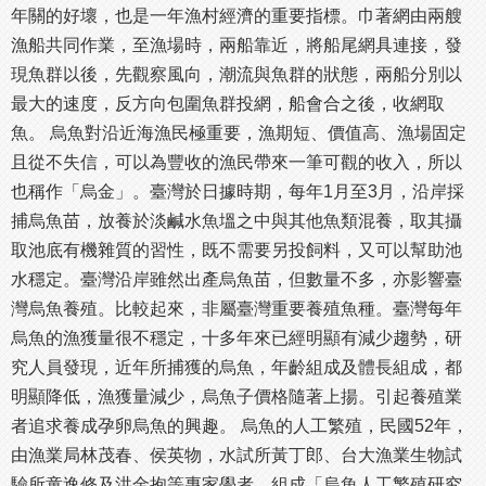
年關的好壞，也是一年漁村經濟的重要指標。巾著網由兩艘
漁船共同作業，至漁場時，兩船靠近，將船尾網具連接，發
現魚群以後，先觀察風向，潮流與魚群的狀態，兩船分別以
最大的速度，反方向包圍魚群投網，船會合之後，收網取
魚。 烏魚對沿近海漁民極重要，漁期短、價值高、漁場固定
且從不失信，可以為豐收的漁民帶來一筆可觀的收入，所以
也稱作「烏金」。臺灣於日據時期，每年1月至3月，沿岸採
捕烏魚苗，放養於淡鹹水魚塭之中與其他魚類混養，取其攝
取池底有機雜質的習性，既不需要另投飼料，又可以幫助池
水穩定。臺灣沿岸雖然出產烏魚苗，但數量不多，亦影響臺
灣烏魚養殖。比較起來，非屬臺灣重要養殖魚種。臺灣每年
烏魚的漁獲量很不穩定，十多年來已經明顯有減少趨勢，研
究人員發現，近年所捕獲的烏魚，年齡組成及體長組成，都
明顯降低，漁獲量減少，烏魚子價格隨著上揚。引起養殖業
者追求養成孕卵烏魚的興趣。 烏魚的人工繁殖，民國52年，
由漁業局林茂春、侯英物，水試所黃丁郎、台大漁業生物試
驗所童逸修及洪金抱等專家學者，組成「烏魚人工繁殖研究