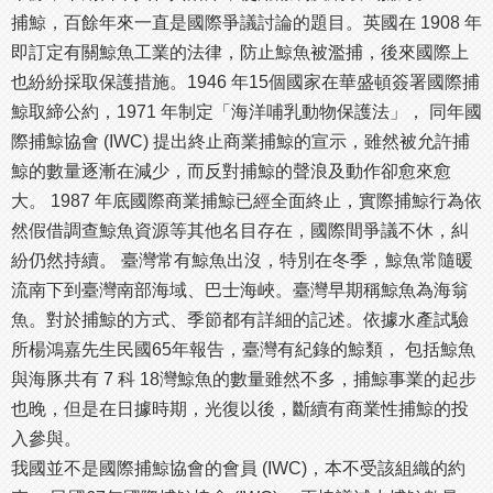
捕鯨，百餘年來一直是國際爭議討論的題目。英國在 1908 年
即訂定有關鯨魚工業的法律，防止鯨魚被濫捕，後來國際上
也紛紛採取保護措施。1946 年15個國家在華盛頓簽署國際捕
鯨取締公約，1971 年制定「海洋哺乳動物保護法」， 同年國
際捕鯨協會 (IWC) 提出終止商業捕鯨的宣示，雖然被允許捕
鯨的數量逐漸在減少，而反對捕鯨的聲浪及動作卻愈來愈
大。 1987 年底國際商業捕鯨已經全面終止，實際捕鯨行為依
然假借調查鯨魚資源等其他名目存在，國際間爭議不休，糾
紛仍然持續。 臺灣常有鯨魚出沒，特別在冬季，鯨魚常隨暖
流南下到臺灣南部海域、巴士海峽。臺灣早期稱鯨魚為海翁
魚。對於捕鯨的方式、季節都有詳細的記述。依據水產試驗
所楊鴻嘉先生民國65年報告，臺灣有紀錄的鯨類， 包括鯨魚
與海豚共有 7 科 18灣鯨魚的數量雖然不多，捕鯨事業的起步
也晚，但是在日據時期，光復以後，斷續有商業性捕鯨的投
入參與。
我國並不是國際捕鯨協會的會員 (IWC)，本不受該組織的約