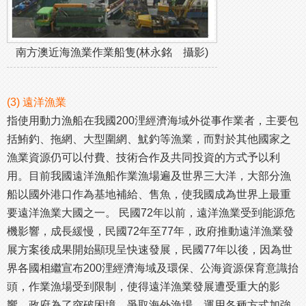
南方澳近海漁業作業船隻(林永銘 攝影)
(3) 遠洋漁業
指使用動力漁船在我國200浬經濟海域外從事作業者，主要包
括鮪釣、拖網、大型圍網、魷釣等漁業，而對於其他國家之
漁業資源仍可以付費、技術合作及共同投資的方式予以利
用。目前我國遠洋漁船作業漁場遍及世界三大洋，大部分漁
船以國外港口作為基地補給、售魚，使我國成為世界上最重
要遠洋漁業大國之一。 民國72年以前，遠洋漁業受到能源危
機影響，成長緩慢，民國72年至77年，政府推動遠洋漁業發
展方案後成果開始顯現呈快速發展，民國77年以後，因為世
界各國相繼宣布200浬經濟海域及環保、公海資源保育意識抬
頭，作業漁場受到限制，使得遠洋漁業發展遭受重大的影
響，政府為了突破困境，爭取海外漁場，運用各種方式加強