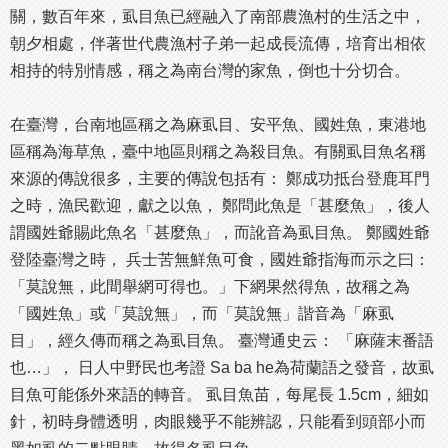
關，數百年來，虱目魚已經融入了南部農漁村的生活之中，
朝夕相處，伴著世代農漁村子弟一起成長流傳，培育出相依
相持的特別情感，稱之為南台灣的家魚，倒也十分切合。
在臺灣，台南地區稱之為麻虱目、安平魚、國姓魚，東港地
區稱為海草魚，臺中地區則稱之為殺目魚。有關虱目魚名稱
來源的傳說很多，主要的傳說包括有： 鄭成功抵台登鹿耳門
之時，漁民歡迎，獻之以魚， 鄭問此魚是「甚麼魚」，後人
謂國姓爺賜此魚名「甚麼魚」，而訛音為虱目魚。 鄭國姓爺
登陸臺灣之時， 兵士苦無鮮魚可食，國姓爺指海而示之曰：
「莫說無，此間舉網可得也。」下網果然得魚，故稱之為
「國姓魚」或「莫說無」，而「莫說無」諧音為「麻虱
目」，經久傳而稱之為虱目魚。 臺灣通史云： 「麻薩末番語
也…」， 日人中野民也考證 Sa ba he為荷蘭語之發音，故虱
目魚可能係外來語的轉音。 虱目魚苗，每尾長 1.5cm，細如
針，初時身體透明，肉眼幾乎不能辨認，只能看到頭部小而