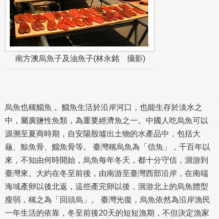
南方澳烏魚子及油魚子(林永銘 攝影)
烏魚也稱鯔魚， 鯔魚生活於沿岸河口，也能生存於淡水之
中，屬廣鹽性魚類，為重要經濟魚之一。中國人吃烏魚可以
源溯至夏商時期，自安陽殷墟出土物的水產品中，包括大
龜、鯨魚骨、鯔魚骨等。 臺灣稱烏魚為「信魚」，千百年以
來，不知由何時開始，烏魚每年冬天，都十分守信，洄游到
臺灣來。大約在冬至前後，由南游至臺灣西部沿岸，在南端
海域產卵以後北返，這些產完卵以後，洄游北上的烏魚體型
瘦弱，稱之為「回頭烏」。 臺灣光復，烏魚依然為沿岸漁民
一年生活的依靠，冬至前後20天的短短漁期，不但決定漁家