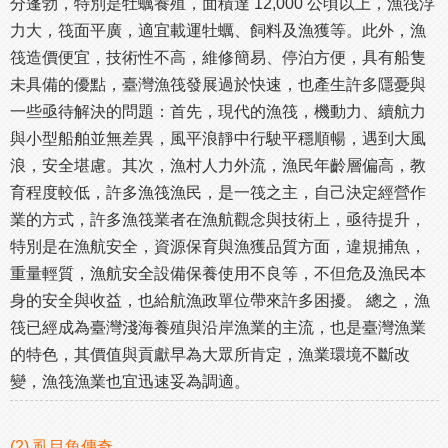
分蓬勃，特別是牡蠣養殖，面積達 12,000 公頃以上，漁筏浮
力大，筏面平廣，適宜載運牡蠣、飼料及漁獲等。此外，漁
筏造價便宜，技術性不高，維修簡易、停泊方便，具有船隻
未具備的優點，臺灣漁筏發展過於快速，也產生許多隱憂與
一些亟待解決的問題：首先，現代的漁筏，機動力、續航力
與小型船舶並無差異，風平浪靜中行駛平穩順暢，遇到大風
浪，安全堪慮。其次，漁村人力外流，漁民年齡層偏高，教
育程度較低，許多漁筏漁民，是一筏之主，自己決定經營作
業的方式，許多漁筏業者在漁航觀念與技術上，亟待提升，
特別是在漁航安全，資源保育與漁獲品質方面，違規捕魚，
重量輕質，漁航安全設備保養使用不良等，不但危及漁民本
身的安全與收益，也給航漁政單位帶來許多困擾。 總之，漁
筏已經成為臺灣淺海養殖與沿岸漁業的主流，也是臺灣漁業
的特色，其價值與貢獻早為大眾所肯定，漁業環境不斷改
變，漁筏漁業也宜迅速妥為調適。
(2) 虱目魚傳奇