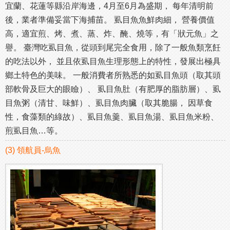
宜蘭、花蓮等縣沿岸海邊，4月至6月為盛期， 每年清明前
後，業者準備妥當下海捕苗。 虱目魚魚鮮肉細， 營養價值
高，適宜煎、烤、煮、蒸、炸、醃、燒等，有「狀元魚」之
譽。 臺灣吃虱目魚，從頭到尾完全食用，除了一般魚類烹飪
的吃法以外， 並且依虱目魚生理形態上的特性，發展出極具
鄉土特色的美味。 一般消費者所熟悉的如虱目魚頭（取其頭
部軟骨及巨大的眼瞼）、 虱目魚肚（有肥厚的脂肪層）、虱
目魚粥（清甘、味鮮）、虱目魚肉臟（取其脆腸， 因草食
性，食藻類的綠故）、虱目魚羹、虱目魚湯、虱目魚米粉、
煎虱目魚…等。
(3) 領航員-烏魚