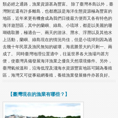
類必經之通路，漁業資源甚為豐富。 除了臺灣本島以外，臺
灣附近還有許多離島，也都應該是海洋生態資源極為豐富的
地區，近年來更有機會成為我們日後最方便而又各有特色的
海洋遊憩區，其中的蘭嶼、綠島、小琉球，都是以美麗的珊
瑚礁取勝，極適合一、兩天的游泳、潛水、浮潛以及其他水
上活動，蘭嶼、綠島現在的情況尚佳，但是小琉球則因為過
去幾十年民眾及漁民無知的破壞，海底勝景大約只剩一、兩
成了。 同時臺灣地理位置適中，往返世界各大漁場均甚方
便，使臺灣具備發展海洋漁業之優良天然環境條件。另外，
臺灣氣候溫和，沿海低漥及淺海水資源豐富地區可闢為養殖
區，海灣又可從事箱網養殖，養殖漁業發展條件亦甚良好。
【臺灣現在的漁業有哪些？】