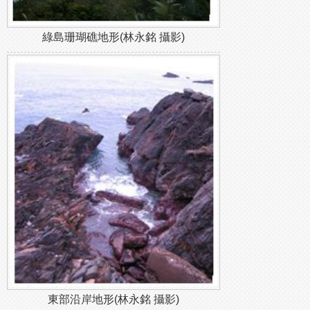
綠島珊瑚礁地形(林永銘 攝影)
東部沿岸地形(林永銘 攝影)