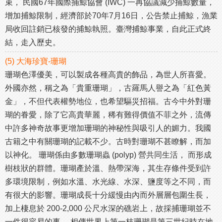
束， 民國67年國際捕鯨協會 (IWC) 一再協議減少捕鯨數量，
增加捕鯨限制，經濟部於70年7月16日，公告禁止捕鯨，漁業
局收回註銷已核發的捕鯨執照。臺灣捕鯨事業，自此正式終
結，走入歷史。
(5) 大海珍寶-珊瑚
珊瑚色澤優美，可以製成各種高貴的飾品，為世人所喜愛。
外國亦然，稱之為「貴重珊瑚」，古羅馬人譽之為「紅色黃
金」，不但代表權勢地位，也希望驅災招福。古今中外對珊
瑚的眷愛，除了它高貴華麗，稀有難得價值不菲之外，流傳
中許多神奇故事更增加珊瑚的神秘性與吸引人的媚力。我國
古籍之中有關珊瑚的記載不少。古時對珊瑚不甚瞭解，而加
以神化。 珊瑚係由多數珊瑚蟲 (polyp) 營共同生活， 而形成
樹枝狀的群體。珊瑚產於溫、熱帶深海，其生存條件受到許
多環境限制，例如水溫、水光線、水深、鹽度等之不同，而
有很大的影響。珊瑚成長十分緩慢由內而外層層包圍生長，
加上棲息於 200-2,000 公尺水深的礁岩上，故採捕珊瑚並不
一件很容易的事。 相傳世界上第一枝珊瑚是第三世紀時在地