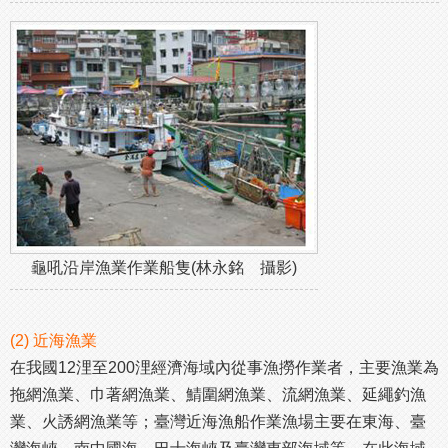
龜吼沿岸漁業作業船隻(林永銘 攝影)
(2) 近海漁業
在我國12浬至200浬經濟海域內從事漁撈作業者，主要漁業為
拖網漁業、巾著網漁業、鯖圍網漁業、流網漁業、延繩釣漁
業、火誘網漁業等；臺灣近海漁船作業漁場主要在東海、臺