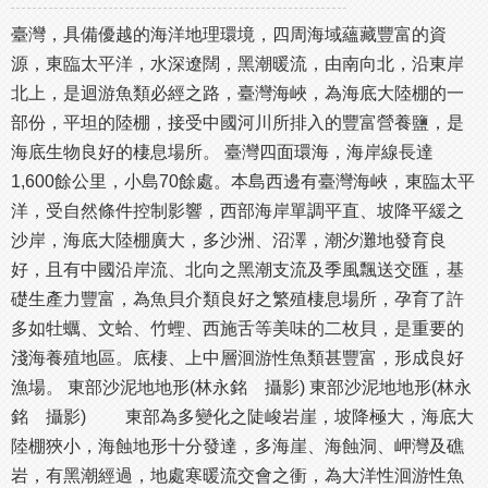
臺灣，具備優越的海洋地理環境，四周海域蘊藏豐富的資
源，東臨太平洋，水深遼闊，黑潮暖流，由南向北，沿東岸
北上，是迴游魚類必經之路，臺灣海峽，為海底大陸棚的一
部份，平坦的陸棚，接受中國河川所排入的豐富營養鹽，是
海底生物良好的棲息場所。 臺灣四面環海，海岸線長達
1,600餘公里，小島70餘處。本島西邊有臺灣海峽，東臨太平
洋，受自然條件控制影響，西部海岸單調平直、坡降平緩之
沙岸，海底大陸棚廣大，多沙洲、沼澤，潮汐灘地發育良
好，且有中國沿岸流、北向之黑潮支流及季風飄送交匯，基
礎生產力豐富，為魚貝介類良好之繁殖棲息場所，孕育了許
多如牡蠣、文蛤、竹蟶、西施舌等美味的二枚貝，是重要的
淺海養殖地區。底棲、上中層洄游性魚類甚豐富，形成良好
漁場。 東部沙泥地地形(林永銘 攝影) 東部沙泥地地形(林永
銘 攝影) 東部為多變化之陡峻岩崖，坡降極大，海底大
陸棚狹小，海蝕地形十分發達，多海崖、海蝕洞、岬灣及礁
岩，有黑潮經過，地處寒暖流交會之衝，為大洋性洄游性魚