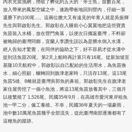
內衣充當漁網，撈取了孵化約五天的「帝士魚」苗數百尾，
放入帶來的鳳梨空罐之中，連跑帶衝地回到營內，仔細一算
還賸下約100尾…。這兩位膽大又有遠見的年青人就是吳振輝
先生與郭啟彰先生。郭啟彰在入睡前小心翼翼地把這些寶貴
魚苗裝入水桶，放在營門角落，以便次日攜返臺灣，不料卻
被晚歸的臺灣同鄉，宜蘭人李讚生誤以為是髒水倒入水溝，
經人告知才驚覺，在同伴的協助之下，好不容易才從水溝中
捉到活魚苗20尾。第2天上船時再計算只有16尾。從新加坡至
基隆10天航程中，郭啟彰以自己配給的生活用水，為魚苗換
水，細心照顧，輾轉回到旗津老家時，只活存13尾。這13尾
魚苗5雄、8雌就是臺灣吳郭魚的鼻祖。郭啟彰先生在旗津老
家住屋旁挖了一個小魚池，將這13尾魚苗放養其中，三個月
以後繁殖了 1,526尾。民國35年9月，在高雄市愛河東岸租魚
池一甲二分，僱工養殖。不幸，民國36年夏天的一場豪雨，
池中數10萬尾魚苗幾乎全部流失，從此臺灣南部逐漸都有了
這種魚的蹤跡。