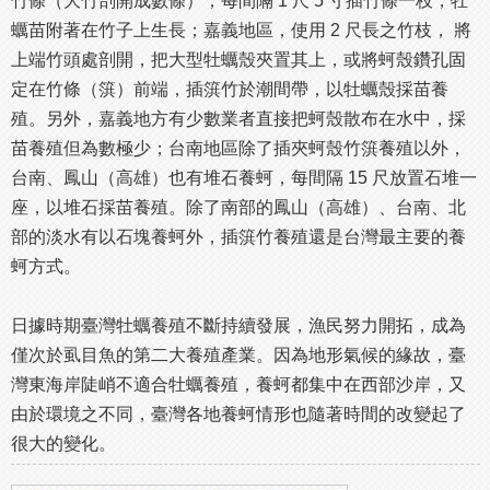
竹條（大竹剖開成數條），每間隔 1 尺 5 寸插竹條一枝，牡
蠣苗附著在竹子上生長；嘉義地區，使用 2 尺長之竹枝， 將
上端竹頭處剖開，把大型牡蠣殼夾置其上，或將蚵殼鑽孔固
定在竹條（篊）前端，插篊竹於潮間帶，以牡蠣殼採苗養
殖。另外，嘉義地方有少數業者直接把蚵殼散布在水中，採
苗養殖但為數極少；台南地區除了插夾蚵殼竹篊養殖以外，
台南、鳳山（高雄）也有堆石養蚵，每間隔 15 尺放置石堆一
座，以堆石採苗養殖。除了南部的鳳山（高雄）、台南、北
部的淡水有以石塊養蚵外，插篊竹養殖還是台灣最主要的養
蚵方式。
日據時期臺灣牡蠣養殖不斷持續發展，漁民努力開拓，成為
僅次於虱目魚的第二大養殖產業。因為地形氣候的緣故，臺
灣東海岸陡峭不適合牡蠣養殖，養蚵都集中在西部沙岸，又
由於環境之不同，臺灣各地養蚵情形也隨著時間的改變起了
很大的變化。