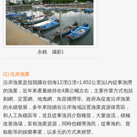
永銘 攝影)
(1) 沿岸漁業
沿岸漁業是指我國在領海12浬(1浬=1.852公里)以內從事漁撈
的漁業，近年來產量維持在4萬公噸左右，主要作業方式包括
刺網、定置網、地曳網、魚苗捕撈等。政府為促進沿岸漁業
的永續發展，多年來陸續在沿岸海域設置漁業資源保育區，
和人工魚礁區等，並且從事漁貝介類種苗，大量放流，積極
改善漁場，富裕漁業資源，同時也輔導漁民，從事海釣、賞
鯨船等的娛樂事業，以多元的方式來經營。