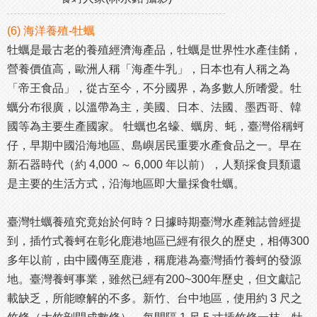
(6) 海洋養殖-牡蠣
牡蠣是最古老的養殖經濟海產品，牡蠣是世界性水產佳餚，
營養價值高，歐洲人稱「海產牛乳」，日本也有人稱之為
「帝王食品」，從古至今，不分國界，為多數人所嗜愛。牡
蠣分布很廣，以溫帶為主，美國、日本、法國、墨西哥、韓
國等為主要生產國家。 牡蠣也名蠔、蠣房、蚝，臺灣俗稱蚵
仔，早期中國沿海地區、島嶼居民重要水產食品之一。早在
新石器時代（約 4,000 ～ 6,000 年以前），人類採食貝類還
是主要的生活方式，沿海地區即大量採食牡蠣。
臺灣牡蠣養殖究竟始於何時？日據時期臺灣水產雜誌曾經提
到，插竹式養蚵在彰化鹿港地區已經有很久的歷史，相傳300
多年以前，由中國傳至鹿港，稱鹿港為臺灣插竹養蚵的發源
地。臺灣養蚵事業，雖然已經有200~300年歷史，但文獻記
載缺乏，所能瞭解的不多。新竹、台中地區，使用約 3 尺之