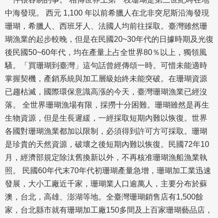
中海發現。 西元 1,100 年以前希臘人在北非突尼斯沿海發現
珊瑚，希臘人、西班牙人、法國人均前往採取。臺灣雖然珊
瑚漁業的起步較晚，但是在民國20~30年代的日據時期及光復
後民國50~60年代，均在產量上占全世界80％以上，獨領風
騷。「買珊瑚到臺灣」這句話曾經傳頌一時。可惜未能適時
掌握契機，產銷系統與加工層級始終未能突破。在珊瑚資源
已趨枯滅，國際環保意識高漲的今天，臺灣珊瑚漁業已經沒
落。 全世界珊瑚漁場有限，採撈十分困難。珊瑚雖然是再生
生物資源，但是生長遲緩，一經採取短期內難以恢復。世界
各國對珊瑚漁業都加以限制，必須得到許可方可採取。珊瑚
是珍貴的天然資源，破壞之後短期內難以恢復。民國72年10
月，經濟部規定除汰舊換新以外，不再核准珊瑚漁船漁業執
照。 民國60年代末70年代初珊瑚產量急增，珊瑚加工業迅速
發展，大小工廠近千家，珊瑚業人口逾萬人，主要分布於蘇
澳，台北，高雄、澎湖等地。全臺灣珊瑚銷售店有1,500餘
家，台北縣市就有珊瑚加工廠150多間及上百家珊瑚藝品店，