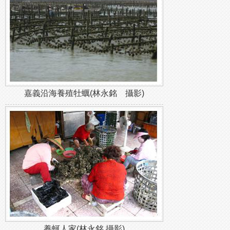
嘉義沿海養殖牡蠣(林永銘 攝影)
養蚵人家(林永銘 攝影)