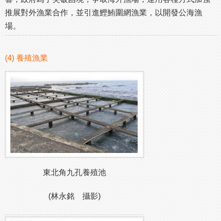
推展對外漁業合作，並引進鰹鮪圍網漁業，以開發公海漁
場。
(4) 養殖漁業
東北角九孔養殖池
(林永銘 攝影)