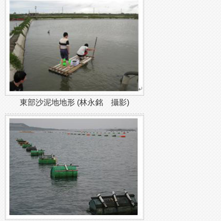
東部沙泥地地形 (林永銘 攝影)