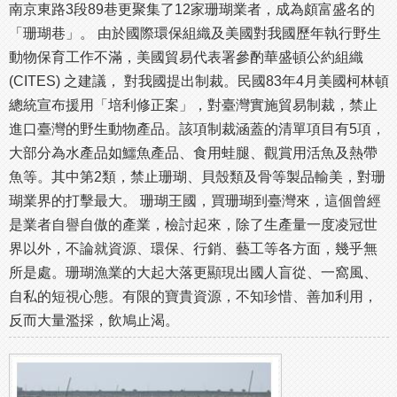
南京東路3段89巷更聚集了12家珊瑚業者，成為頗富盛名的
「珊瑚巷」。 由於國際環保組織及美國對我國歷年執行野生
動物保育工作不滿，美國貿易代表署參酌華盛頓公約組織
(CITES) 之建議， 對我國提出制裁。民國83年4月美國柯林頓
總統宣布援用「培利修正案」，對臺灣實施貿易制裁，禁止
進口臺灣的野生動物產品。該項制裁涵蓋的清單項目有5項，
大部分為水產品如鱷魚產品、食用蛙腿、觀賞用活魚及熱帶
魚等。其中第2類，禁止珊瑚、貝殼類及骨等製品輸美，對珊
瑚業界的打擊最大。 珊瑚王國，買珊瑚到臺灣來，這個曾經
是業者自譽自傲的產業，檢討起來，除了生產量一度凌冠世
界以外，不論就資源、環保、行銷、藝工等各方面，幾乎無
所是處。珊瑚漁業的大起大落更顯現出國人盲從、一窩風、
自私的短視心態。有限的寶貴資源，不知珍惜、善加利用，
反而大量濫採，飲鳩止渴。