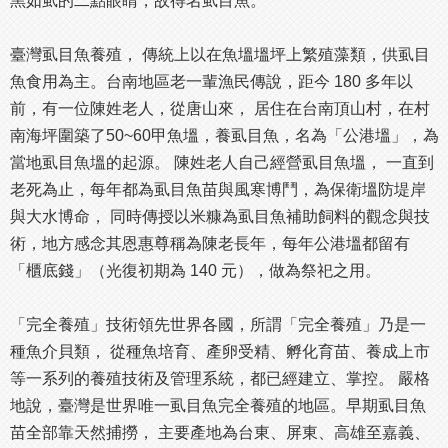
黑如虱的二點眼睛，故得名虱目魚。
臺灣虱目魚養殖， 傳統上以在魚塭塭坪上繁殖藻類，供虱目
魚食用為主。台南地區老一輩漁民傳說，距今 180 多年以
前，有一位陳姓老人，從唐山來， 居住在台南頂山村，在村
南海坪圍築了50~60甲魚塭，養虱目魚，名為「公港塭」，為
當地虱目魚塭的起源。 陳姓老人自己經營虱目魚塭， 一直到
老死為止，每年都為虱目魚苗與風寒博鬥，為保衛塭防堤岸
與大水博命， 同時傳授以米糠為虱目魚補助飼料的觀念與技
術，地方感念其恩惠尊稱為陳老長年，每年公港塭都留有
「櫃底錢」（光復初期為 140 元），做為祭祀之用。
「完全養殖」技術領先世界各國，所謂「完全養殖」乃是一
種魚介貝類， 從種魚培育、產卵受精、孵化育苗、養成上市
等一系列的養殖技術及管理系統，都已經建立、掌控。 嚴格
地說，臺灣是世界唯一虱目魚完全養殖的地區。早期虱目魚
苗全部靠天然捕撈， 主要產地為台東、屏東、高雄至嘉義、