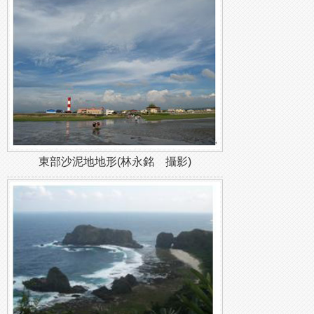
東部沙泥地地形(林永銘 攝影)