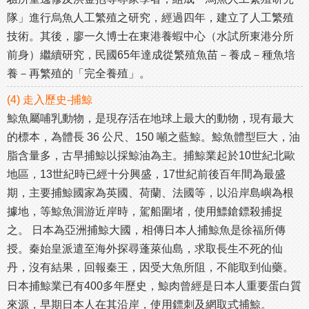
隊」進行烏魚人工繁殖之研究，經過四年，建立了人工繁殖
技術。其後，廖一久博士在東港養蝦中心（水試所東港分所
前身）繼續研究，民國65年達成從繁殖魚苗－養成－種魚培
養－再繁殖的「完全養殖」。
(4) 走入歷史-捕鯨
鯨魚屬哺乳動物，是現存活在地球上最大的動物，現有最大
的標本，為體長 36 公尺、150 噸之藍鯨。鯨魚體型巨大，油
脂含量多，古早捕鯨以採鯨油為主。捕鯨業起於10世紀北歐
地區，13世紀時已經十分興盛，17世紀前後百年間為最盛
期，主要捕鯨國家為英國、荷蘭、法國等，以沿岸島嶼為根
據地，等鯨魚洄游近岸時，駕船圍堵，使用鰾鎗鏢殺捕捉
之。 日本為亞洲捕鯨大國，相傳日本人捕鯨魚是徐福所傳
授。秦始皇派遣至海外探尋蓬萊仙島，求取長生不死的仙
丹，沒有結果，回報秦王，因受大魚所阻，不能取到仙藥。
日本捕鯨業已有400多年歷史，鯨肉曾經是日本人重要蛋白質
來源，早期日本人在其沿岸，使用鏢刺及網取式捕鯨。