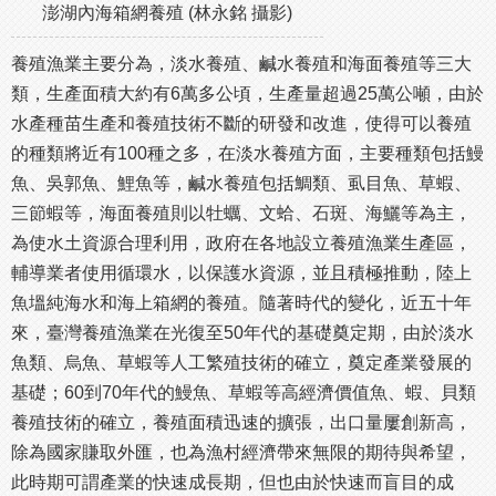
澎湖內海箱網養殖 (林永銘 攝影)
養殖漁業主要分為，淡水養殖、鹹水養殖和海面養殖等三大
類，生產面積大約有6萬多公頃，生產量超過25萬公噸，由於
水產種苗生產和養殖技術不斷的研發和改進，使得可以養殖
的種類將近有100種之多，在淡水養殖方面，主要種類包括鰻
魚、吳郭魚、鯉魚等，鹹水養殖包括鯛類、虱目魚、草蝦、
三節蝦等，海面養殖則以牡蠣、文蛤、石斑、海鱺等為主，
為使水土資源合理利用，政府在各地設立養殖漁業生產區，
輔導業者使用循環水，以保護水資源，並且積極推動，陸上
魚塭純海水和海上箱網的養殖。隨著時代的變化，近五十年
來，臺灣養殖漁業在光復至50年代的基礎奠定期，由於淡水
魚類、烏魚、草蝦等人工繁殖技術的確立，奠定產業發展的
基礎；60到70年代的鰻魚、草蝦等高經濟價值魚、蝦、貝類
養殖技術的確立，養殖面積迅速的擴張，出口量屢創新高，
除為國家賺取外匯，也為漁村經濟帶來無限的期待與希望，
此時期可謂產業的快速成長期，但也由於快速而盲目的成