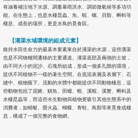
有涵養補注地下水源、調蓄暴雨洪水、調節微氣候等多項功
能。在生態上，也是水棲昆蟲、魚、蝦、螺、貝類、蝌蚪等
棲息、成長的場所，更是水鳥的覓食區。
【溝渠水域環境的組成元素】
維持水田生命力的最基本要素來自於溝渠的水源，這些溝渠
也是不同物種間遷移的主要通道。溝渠底部及兩側的土坡，
由不同大小的泥沙、石塊所組成，形成一個多孔隙的環境，
提供不同植物不一樣的著生空間。在底泥表層及表層下、石
縫中、植物蔭下、流動的水體中都能提供不同動物棲息，這
些動物包括了泥鰍、鱔魚、田螺、蜆、溪蝦、溪蟹、蝌蚪及
水棲昆蟲等，而這些水生動物與植物更吸引其他生態系中的
消費者，如蜻蜓、螢火蟲、蝴蝶、青蛙、鳥類等來覓食或棲
息，構成了一個完整的食物網。