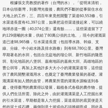
根據張文亮教授的著作（台灣的水），「從明末清初，
日本佔領臺灣，到臺灣光復後，農民們不斷的從事留住水在
大地上的工作，三、四百年來竟然開鑿了渠道60,553條，引
水渠道長度有41,397公里，如果把這些渠道接起來，可以繞
地球赤道一圈（40,074公里）還有餘……，這些渠道留下了
約129億噸的水量，供給了80萬公頃的土地。」現今的灌溉渠
道已達98,965條，引水渠道長度（包括導水路、幹線、支
線、分線、中小給水路及排水路條）則有68,780公里。臺灣
早期著名的水圳，包括台北盆地的瑠公圳、新竹地區的隆恩
圳、彰化地區的八堡圳、嘉南地區的嘉南大圳、高雄地區的
曹公圳等，再加上其他許多大大小小的灌溉渠道等，這些提
供了農民開墾灌溉用水，也奠定了臺灣農業發展的基礎。灌
溉溝渠有如人體的血管，將農業所需的灌溉水源輸送到各
處，使得臺灣的農業得以發展，栽植各式各樣的農作物，提
供人們生活所需。除此之外，由於灌溉溝渠是人工挖掘出來
的引水渠道，早期都是靠人力挖掘，渠道底部的底質便是天
然的泥土或石礫，兩側則是土坡或由石頭堆砌而成，因此具