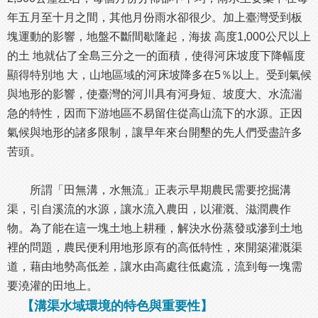
年五月至十月之間，其他月份雨水卻很少。加上臺灣受到板
塊運動的影響，地盤不斷間歇隆起，海拔 高度1,000公尺以上
的土 地就佔了全島三分之一的面積，使得河床坡度下降幅度
顯得特別地 大，山地區域的河床坡降多在5％以上。受到氣候
與地形的影響，使臺灣的河川具有河身短、坡度大、水流湍
急的特性，因而下游地區不易留住從高山流下的水源。正因
氣候與地形的諸多限制，讓早年來台開墾的先人們受盡許多
苦頭。
所謂「田無溝，水無流」正表示早期農民需要挖掘溝
渠，引自溪流的水源，讓水流入農田，以灌溉、滋潤農作
物。為了能在這一塊土地上耕種，解決水份蒸發或滲到土地
裡的問題，農民便利用地形原有的高低特性，來開築灌溉渠
道，藉由地勢高低差，讓水由高處往低處流，流到每一塊需
要澆灌的田地上。
【溝渠水域環境的特色與重要性】