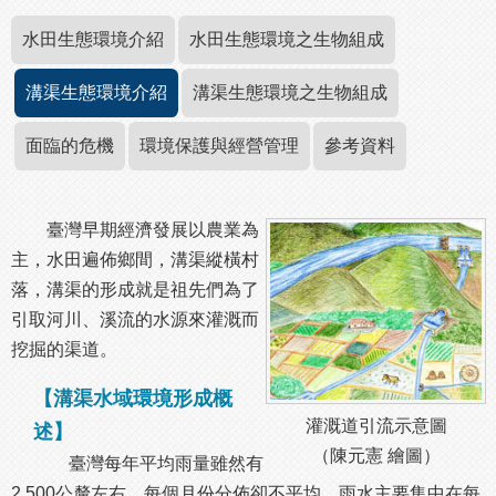
水田生態環境介紹
水田生態環境之生物組成
溝渠生態環境介紹
溝渠生態環境之生物組成
面臨的危機
環境保護與經營管理
參考資料
臺灣早期經濟發展以農業為
主，水田遍佈鄉間，溝渠縱橫村
落，溝渠的形成就是祖先們為了
引取河川、溪流的水源來灌溉而
挖掘的渠道。
【溝渠水域環境形成概
灌溉道引流示意圖
述】
（陳元憲 繪圖）
臺灣每年平均雨量雖然有
2,500公釐左右，每個月份分佈卻不平均，雨水主要集中在每