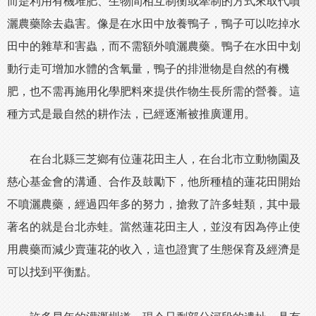
而是利用有機堆肥、生物間相互制衡或牽制的方式來取代噴
灑農藥除去蟲害。像是在水田中放養鴨子，鴨子可以吃掉水
田中的雜草和害蟲，而不需額外噴灑農藥。鴨子在水田中划
動行走可增加水體的含氧量，鴨子的排泄物是自然的有機
肥，也不需再施用化學肥料來提供作物生長所需的營養。這
種方式是最自然的耕作法，已經逐漸被推廣運用。
在台北縣三芝鄉有位蓮花田主人，在台北市立動物園及
慈心基金會的溝通、合作及鼓勵下，他所種植的蓮花田開始
不噴灑農藥，經過四年多的努力，搶救了許多蛙類，其中最
著名的就是台北赤蛙。當然蓮花田主人，並沒有因為停止使
用農藥而減少賣蓮花的收入，這也證實了生態保育及經濟是
可以找到平衡點。