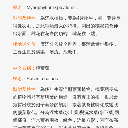
學名：
Myriophyllum spicatum L.
型態及特性：
為沉水植物，葉為4片輪生，每一葉片長
得像羽毛，是此種類最大的特徵。開出的穗狀花會伸
出水面，雄花在花序的頂端，雌花在下端。
棲地與分佈：
廣泛分佈於全世界，臺灣數量也很多，
主要生長於溝渠、溪流、池塘中。
中文名稱：
槐葉蘋
學名：
Salvinia natans
型態及特性：
為多年生漂浮型蕨類植物。槐葉蘋長成
的植物體只有莖與葉的構造，沒有真正的根，根只會
短暫出現於孢子萌發的初期，接著就會被特化成鬚狀
的蕨葉取代。分為浮水葉(水上葉)與沉水葉(水下葉)兩
個部份。浮水葉有兩枚，綠色，近長方形，表面布滿
了一叢叢直立的細毛。沉水葉只有一枚，為淡褐色，