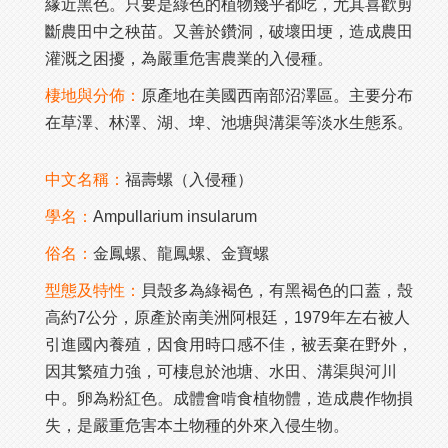
緣近黑色。只要是綠色的植物幾乎都吃，尤其喜歡剪
斷農田中之秧苗。又善於鑽洞，破壞田埂，造成農田
灌溉之困擾，為嚴重危害農業的入侵種。
棲地與分佈：
原產地在美國西南部沼澤區。主要分布
在草澤、林澤、湖、埤、池塘與溝渠等淡水生態系。
中文名稱：
福壽螺（入侵種）
學名：
Ampullarium insularum
俗名：
金鳳螺、龍鳳螺、金寶螺
型態及特性：
貝殼多為綠褐色，有黑褐色的口蓋，殼
高約7公分，原產於南美洲阿根廷，1979年左右被人
引進國內養殖，因食用時口感不佳，被丟棄在野外，
因其繁殖力強，可棲息於池塘、水田、溝渠與河川
中。卵為粉紅色。成體會啃食植物體，造成農作物損
失，是嚴重危害本土物種的外來入侵生物。