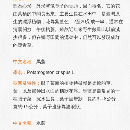
部為心形，外形就像鴨子的舌頭，因而得名。它的花
由葉柄的中間長出來。主要生長在水田中，是臺灣原
生的漂浮植物，花為紫藍色，2至20朵成一串，通常在
清晨開放，午後枯萎。雖然近年來野生數量比以前減
少很多，但在鄉野田間的溝渠中，仍然可以發現成群
的鴨舌草。
中文名稱：
馬藻
學名：
Potamogeton crispus L.
型態及特性：
眼子菜屬的植物特徵就是柔軟的莖、
葉，以及那伸出水面的穗狀花序。馬藻是最常見的一
種眼子菜，沉水生長，葉子呈帶狀，長約3～8公分，
寬約0.5公分，葉子邊緣為波浪狀。
中文名稱：
水蕨