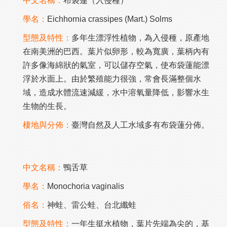
中文名稱：
布袋蓮（入侵種）
學名：
Eichhornia crassipes (Mart.) Solms
型態及特性：
多年生漂浮性植物，為入侵種，原產地
在南美洲的巴西。葉片似卵形，較為寬廣，葉柄內有
許多像海綿狀的氣室，可以儲存空氣，使布袋蓮能漂
浮於水面上。由於繁殖能力很強，常會長滿整個水
域，造成水體流速減緩，水中溶氧量降低，影響水生
生物的生長。
棲地與分佈：
臺灣自然及人工水域多有布袋蓮分佈。
中文名稱：
鴨舌草
學名：
Monochoria vaginalis
俗名：
神蛙、雷公蛙、台北纖蛙
型態及特性：
一年生挺水植物，葉片先端為尖的，基